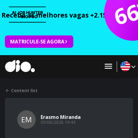
6
Receba as melhores vagas +2.150 cursos 
MATRICULE-SE AGORA
Content list
Erasmo Miranda
EM
05/06/2026 19:43