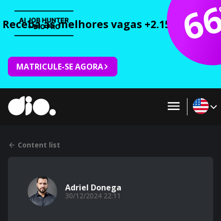
6
Receba as melhores vagas +2.150 cursos 
MATRICULE-SE AGORA
Content list
Adriel Donega
30/12/2024 22:11