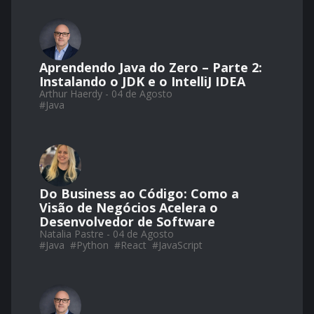
Aprendendo Java do Zero – Parte 2:
Instalando o JDK e o IntelliJ IDEA
Arthur Haerdy - 04 de Agosto
#
Java
Do Business ao Código: Como a
Visão de Negócios Acelera o
Desenvolvedor de Software
Natalia Pastre - 04 de Agosto
#
Java
#
Python
#
React
#
JavaScript