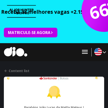
6
Receba as melhores vagas +2.150 cursos 
MATRICULE-SE AGORA
Content list