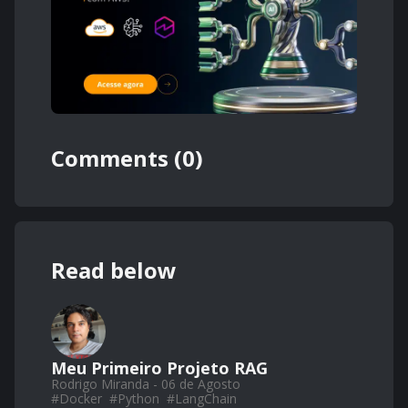
Comments (0)
Read below
Meu Primeiro Projeto RAG
Rodrigo Miranda - 06 de Agosto
#
Docker
#
Python
#
LangChain