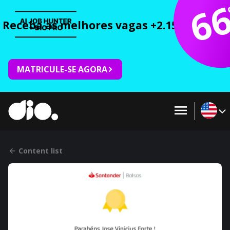
6
Receba as melhores vagas +2.150 cursos 
MATRICULE-SE AGORA
Content list