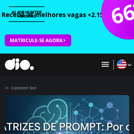
6
Receba as melhores vagas +2.150 cursos 
MATRICULE-SE AGORA
Content list