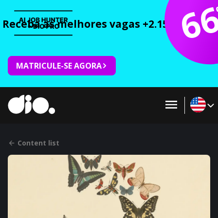
6
Receba as melhores vagas +2.150 cursos 
MATRICULE-SE AGORA
Content list