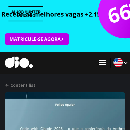
6
Receba as melhores vagas +2.150 cursos 
MATRICULE-SE AGORA
Content list