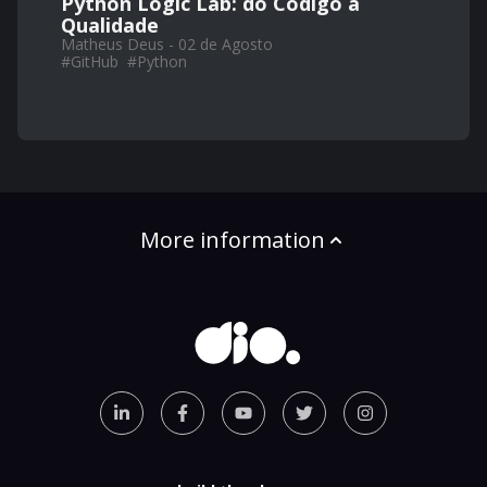
Python Logic Lab: do Código à
Qualidade
Matheus Deus - 02 de Agosto
#
GitHub
#
Python
More information