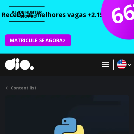
6
Receba as melhores vagas +2.150 cursos 
MATRICULE-SE AGORA
Content list