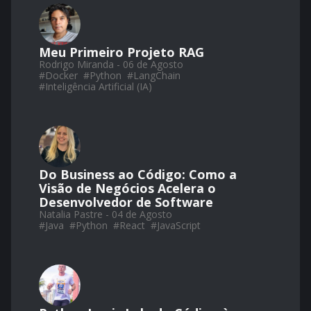
Meu Primeiro Projeto RAG
Rodrigo Miranda - 06 de Agosto
#
Docker
#
Python
#
LangChain
#
Inteligência Artificial (IA)
Do Business ao Código: Como a
Visão de Negócios Acelera o
Desenvolvedor de Software
Natalia Pastre - 04 de Agosto
#
Java
#
Python
#
React
#
JavaScript