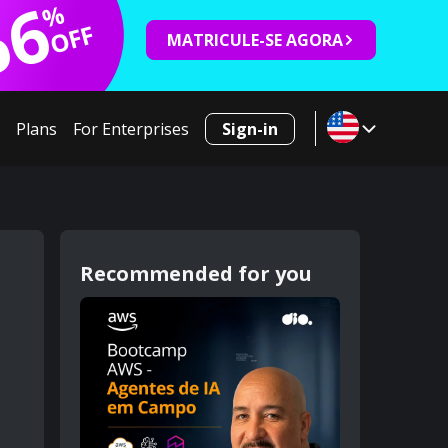
66
%
OFF
MATRICULE-SE AGORA
Plans
For Enterprises
Sign-in
Recommended for you