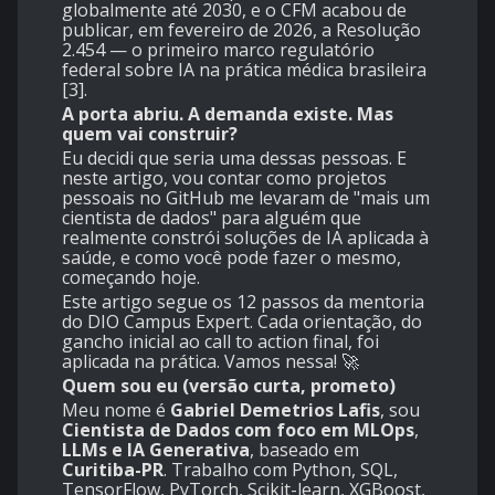
globalmente até 2030, e o CFM acabou de
publicar, em fevereiro de 2026, a Resolução
2.454 — o primeiro marco regulatório
federal sobre IA na prática médica brasileira
[3].
A porta abriu. A demanda existe. Mas
quem vai construir?
Eu decidi que seria uma dessas pessoas. E
neste artigo, vou contar como projetos
pessoais no GitHub me levaram de "mais um
cientista de dados" para alguém que
realmente constrói soluções de IA aplicada à
saúde, e como você pode fazer o mesmo,
começando hoje.
Este artigo segue os 12 passos da mentoria
do DIO Campus Expert. Cada orientação, do
gancho inicial ao call to action final, foi
aplicada na prática. Vamos nessa! 🚀
Quem sou eu (versão curta, prometo)
Meu nome é
Gabriel Demetrios Lafis
, sou
Cientista de Dados com foco em MLOps
,
LLMs e IA Generativa
, baseado em
Curitiba-PR
. Trabalho com Python, SQL,
TensorFlow, PyTorch, Scikit-learn, XGBoost,