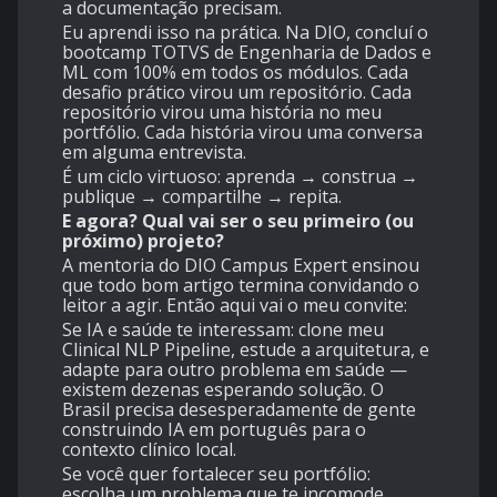
a documentação precisam.
Eu aprendi isso na prática. Na DIO, concluí o
bootcamp TOTVS de Engenharia de Dados e
ML com 100% em todos os módulos. Cada
desafio prático virou um repositório. Cada
repositório virou uma história no meu
portfólio. Cada história virou uma conversa
em alguma entrevista.
É um ciclo virtuoso: aprenda → construa →
publique → compartilhe → repita.
E agora? Qual vai ser o seu primeiro (ou
próximo) projeto?
A mentoria do DIO Campus Expert ensinou
que todo bom artigo termina convidando o
leitor a agir. Então aqui vai o meu convite:
Se IA e saúde te interessam: clone meu
Clinical NLP Pipeline, estude a arquitetura, e
adapte para outro problema em saúde —
existem dezenas esperando solução. O
Brasil precisa desesperadamente de gente
construindo IA em português para o
contexto clínico local.
Se você quer fortalecer seu portfólio:
escolha um problema que te incomode.