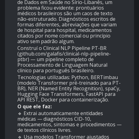
de Dados em Saúde no Sírio-Libanês, um
problema ficou evidente: prontuários
médicos brasileiros são um caos de texto
não-estruturado. Diagnósticos escritos de
formas diferentes, abreviações que variam
de hospital para hospital, medicamentos
citados por nome comercial ou princípio
ativo sem padrão algum.
Construí o Clinical NLP Pipeline PT-BR
(github.com/galafis/clinical-nlp-pipeline-
ptbr) — um pipeline completo de
Processamento de Linguagem Natural
clínico para português brasileiro.
Tecnologias utilizadas: Python, BERTimbau
(modelo Transformer pré-treinado para PT-
BR), NER (Named Entity Recognition), spaCy,
Hugging Face Transformers, FastAPI para
API REST, Docker para containerização.
O que ele faz:
🔹 Extrai automaticamente entidades
médicas — diagnósticos CID-10,
medicamentos, sintomas e procedimentos —
de textos clínicos livres.
🔹 Usa modelos Transformer ajustados