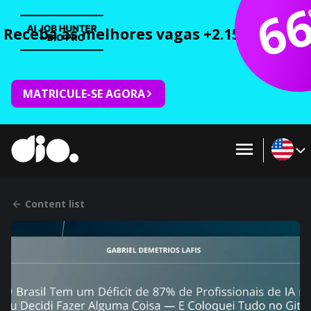
6
Receba as melhores vagas +2.150 cursos 
MATRICULE-SE AGORA
Content list