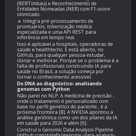
(BERTimbau) e Reconhecimento de
Entidades Nomeadas (NER) com F1-score
otimizado.
🔹 Integra pré-processamento de
prontuários, tokenização médica
especializada e uma API REST para
inferência em tempo real.
Isso é aplicável a hospitais, operadoras de
saúde e healthtechs. E está aberto, no
GitHub, para qualquer pessoa estudar,
clonar e melhorar. Porque se o problema é a
falta de profissionais construindo IA para
saúde no Brasil, a solução começa por
tornar o conhecimento acessível.
Do DNA ao diagnóstico: analisando
genomas com Python
Não parei no NLP. A medicina de precisão ,
onde o tratamento é personalizado com
base no perfil genético do paciente , é a
próxima fronteira [8]. A NVIDIA apontou a
análise genômica como um dos pilares da IA
em saúde para 2026 e além [6].
Construí o Genomic Data Analysis Pipeline
(github.com/galafis/genomic-data-analysis-