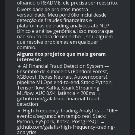
olhando o README, ele precisa ser reescrito.
Diversidade de projetos mostra
versatilidade. Meu portfólio inclui desde
detecção de fraudes financeiras e
plataformas de trading analytics até NLP
clínico e análise genômica. Isso mostra que
não sou "o cara de um nicho" , sou alguém
que resolve problemas em qualquer
domínio.
Alguns dos projetos que mais geram
interesse:
🔹 AI Financial Fraud Detection System —
Ensemble de 4 modelos (Random Forest,
XGBoost, Redes Neurais, Autoencoders),
pipeline MLOps end-to-end. Stack: Python,
TensorFlow, Kafka, Spark Streaming,
MLflow. AUC 0.94, latência < 200ms →
github.com/galafis/ai-financial-fraud-
detection
🔹 High-Frequency Trading Analytics — 10K+
eventos/segundo em tempo real. Stack:
Python, PySpark, Kafka, PostgreSQL →
github.com/galafis/high-frequency-trading-
analytics