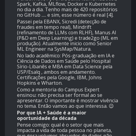
Spark, Kafka, MLflow, Docker e Kubernetes
no dia a dia. Tenho mais de 420 repositórios
no GitHub ..... e sim, esse número é real [4].
Passei pela EBANX, Sicredi (detecção de
fraudes em tempo real), Mindrift
(refinamento de LLMs com RLHF), Manus AI
(P&D em Deep Learning) e trade2go (ML em
produção). Atualmente inicio como Senior
ML Engineer na SysMap/Natura.
No lado acadêmico: Pós-graduação em IA e
Ciência de Dados em Saúde pelo Hospital
Sírio-Libanês e MBA em Data Science pela
USP/Esalq , ambos em andamento.
Certificações pela Google, IBM, Johns
Hopkins e Wharton.
Como a mentoria do Campus Expert
ensinou: não precisa ser formal ao se
apresentar. O importante é mostrar vivência
no tema. Então vamos ao que interessa. 😉
Por que IA + Saúde é a maior
oportunidade da década
Pense comigo: qual é o setor que mais
impacta a vida de toda pessoa no planeta,
que gera volumes absurdos de dados não-