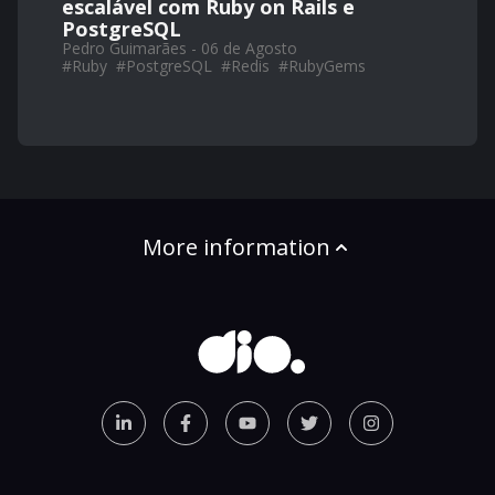
escalável com Ruby on Rails e
PostgreSQL
Pedro Guimarães - 06 de Agosto
#
Ruby
#
PostgreSQL
#
Redis
#
RubyGems
More information