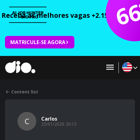
6
Receba as melhores vagas +2.150 cursos 
MATRICULE-SE AGORA
Content list
Carlos
C
25/01/2026 20:13