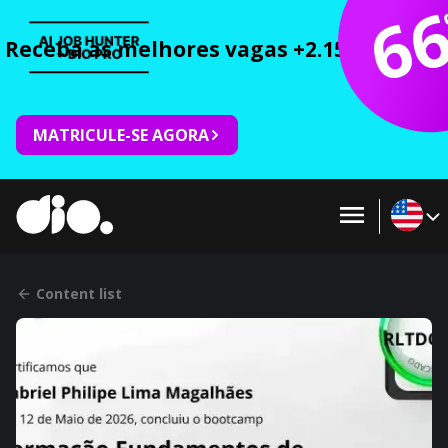
6
Receba as melhores vagas +2.150 cursos 
MATRICULE-SE AGORA
Content list