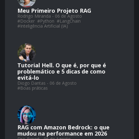
Meu Primeiro Projeto RAG
Rodrigo Miranda - 06 de Agosto
#
Docker
#
Python
#
LangChain
#
Inteligência Artificial (IA)
Tutorial Hell. O que é, por que é
problemático e 5 dicas de como
evitá-lo
Diogo Dantas - 06 de Agosto
#
Boas práticas
RAG com Amazon Bedrock: o que
mudou na performance em 2026
Dra. Expert - 06 de Agosto