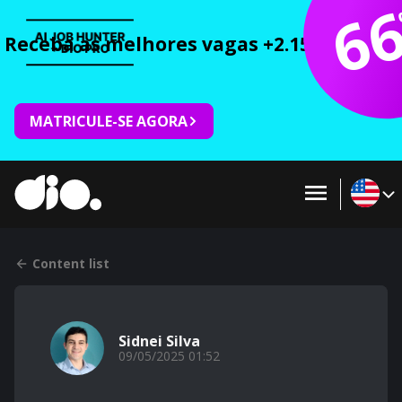
6
Receba as melhores vagas +2.150 cursos 
MATRICULE-SE AGORA
Content list
Sidnei Silva
09/05/2025 01:52