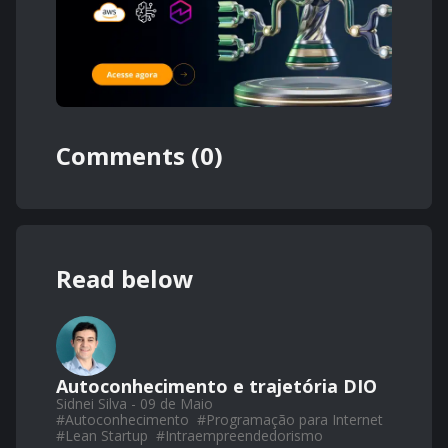
Comments (0)
Read below
Autoconhecimento e trajetória DIO
Sidnei Silva - 09 de Maio
#
Autoconhecimento
#
Programação para Internet
#
Lean Startup
#
Intraempreendedorismo