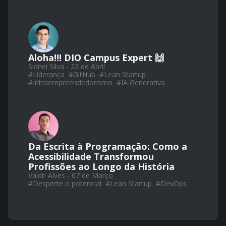
Aloha!!! DIO Campus Expert 🙌
Sidnei Silva - 22 de Abril
#
Liderança
#
GitHub
#
Lean Startup
#
Intraempreendedorismo
#
IA Generativa
Da Escrita à Programação: Como a
Acessibilidade Transformou
Profissões ao Longo da História
Valdir Alves - 07 de Março
#
Desperte o potencial
#
Lean Startup
#
DevOps