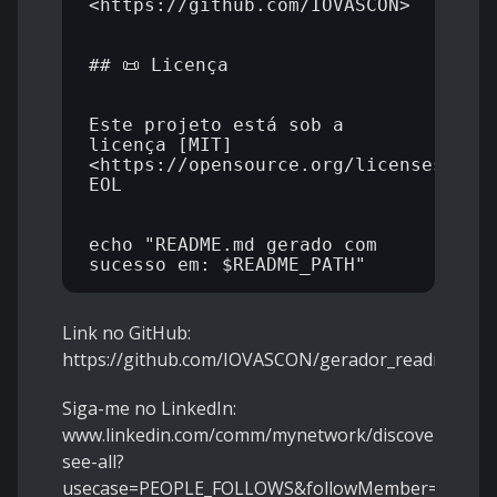
<https://github.com/IOVASCON>

## 📜 Licença

Este projeto está sob a 
licença [MIT]
<https://opensource.org/licenses/MIT>
EOL

echo "README.md gerado com 
Link no GitHub:
https://github.com/IOVASCON/gerador_readme
Siga-me no LinkedIn:
www.linkedin.com/comm/mynetwork/discovery-
see-all?
usecase=PEOPLE_FOLLOWS&followMember=izairto