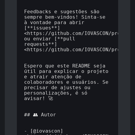
Feedbacks e sugestões são 
sempre bem-vindos! Sinta-se 
à vontade para abrir 
[**issues**]
<https://github.com/IOVASCON/projeto/
ou enviar [**pull 
requests**]
<https://github.com/IOVASCON/projeto/
Espero que este README seja 
útil para explicar o projeto 
e atrair atenção de 
colaboradores e usuários. Se 
precisar de ajustes ou 
personalizações, é só 
avisar! 🚀

## 👥 Autor

- [@iovascon]