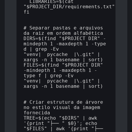
  LIBRARIES=$(cat 
"$PROJECT_DIR/requirements.txt")

fi

# Separar pastas e arquivos 
da raiz em ordem alfabética

DIRS=$(find "$PROJECT_DIR" -
mindepth 1 -maxdepth 1 -type 
d | grep -Ev 
"venv|__pycache__|\.git" | 
xargs -n 1 basename | sort)

FILES=$(find "$PROJECT_DIR" 
-mindepth 1 -maxdepth 1 -
type f | grep -Ev 
"venv|__pycache__|\.git" | 
xargs -n 1 basename | sort)

# Criar estrutura de árvore 
no estilo visual da imagem 
fornecida

TREE=$(echo "$DIRS" | awk 
'{print "├── " $0}'; echo 
"$FILES" | awk '{print "├── 