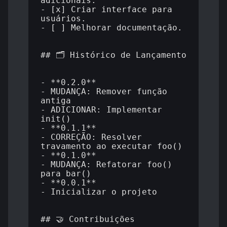
adicionais.

- [x] Criar interface para 
usuários.

- [ ] Melhorar documentação.

## 🗂️ Histórico de Lançamento

- **0.2.0**

- MUDANÇA: Remover função 
antiga

- ADICIONAR: Implementar 
init()

- **0.1.1**

- CORREÇÃO: Resolver 
travamento ao executar foo()

- **0.1.0**

- MUDANÇA: Refatorar foo() 
para bar()

- **0.0.1**

- Inicializar o projeto

## 🤝 Contribuições
