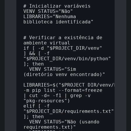
# Inicializar variáveis

VENV_STATUS="Não"

LIBRARIES="Nenhuma 
biblioteca identificada"

# Verificar a existência de 
ambiente virtual

if [ -d "$PROJECT_DIR/venv" 
] && [ -f 
"$PROJECT_DIR/venv/bin/python" 
]; then

  VENV_STATUS="Sim 
(diretório venv encontrado)"

LIBRARIES=$("$PROJECT_DIR/venv/bin/py
-m pip list --format=freeze 
| cut -d= -f1 | grep -v 
"pkg-resources")

elif [ -f 
"$PROJECT_DIR/requirements.txt" 
]; then

  VENV_STATUS="Não (usando 
requirements.txt)"
