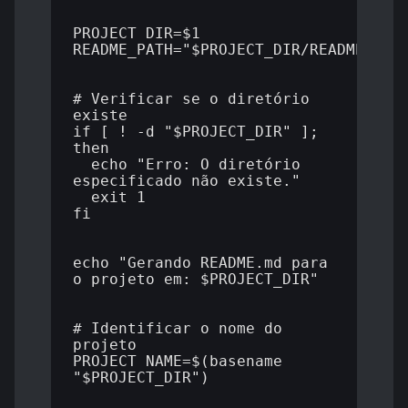
PROJECT_DIR=$1

README_PATH="$PROJECT_DIR/README.md"

# Verificar se o diretório 
existe

if [ ! -d "$PROJECT_DIR" ]; 
then

  echo "Erro: O diretório 
especificado não existe."

  exit 1

fi

echo "Gerando README.md para 
o projeto em: $PROJECT_DIR"

# Identificar o nome do 
projeto

PROJECT_NAME=$(basename 
"$PROJECT_DIR")
