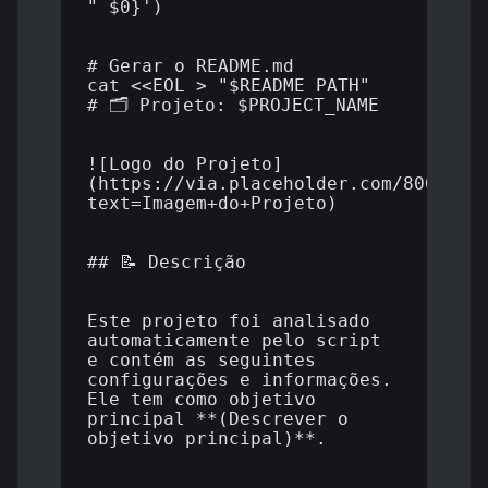
" $0}')

# Gerar o README.md

cat <<EOL > "$README_PATH"

# 🗂️ Projeto: $PROJECT_NAME

![Logo do Projeto]
(https://via.placeholder.com/800x200
text=Imagem+do+Projeto)

## 📝 Descrição

Este projeto foi analisado 
automaticamente pelo script 
e contém as seguintes 
configurações e informações. 
Ele tem como objetivo 
principal **(Descrever o 
objetivo principal)**.
