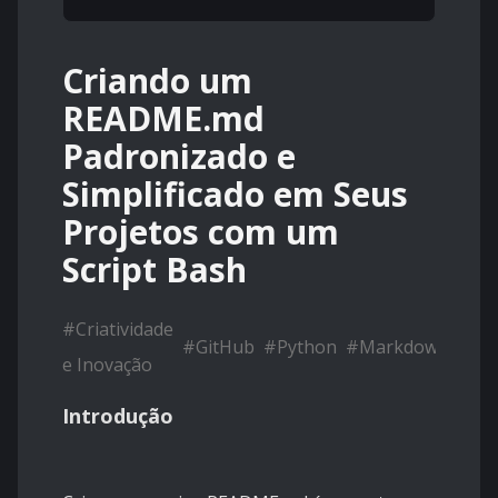
Criando um
README.md
Padronizado e
Simplificado em Seus
Projetos com um
Script Bash
#
Criatividade
#
GitHub
#
Python
#
Markdown
e Inovação
Introdução