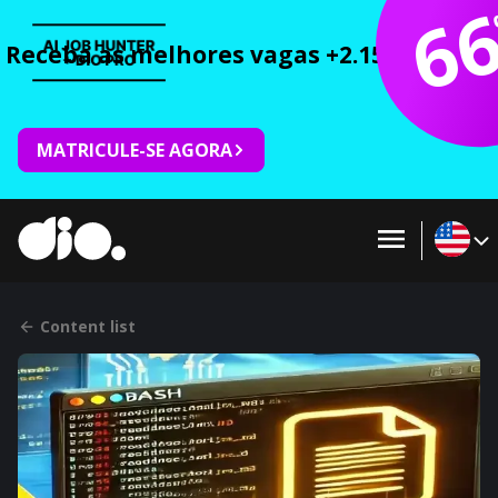
6
Receba as melhores vagas +2.150 cursos 
MATRICULE-SE AGORA
Content list