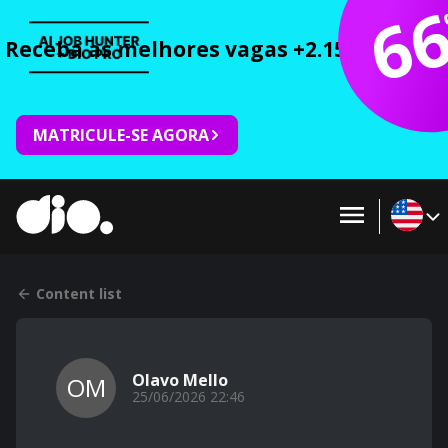
6
Receba as melhores vagas +2.150 cursos 
MATRICULE-SE AGORA
Content list
Olavo Mello
OM
25/06/2026 22:46