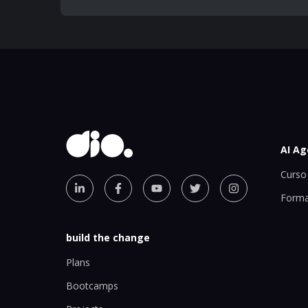
AI Ag
Curso 
Forma
build the change
Plans
Bootcamps