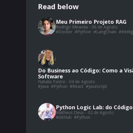
Read below
Meu Primeiro Projeto RAG
Rodrigo Miranda - 06 de Agosto
#
Docker
#
Python
#
LangChain
#
Intelig
Do Business ao Código: Como a Vis
Software
Natalia Pastre - 04 de Agosto
#
Java
#
Python
#
React
#
JavaScript
Python Logic Lab: do Código
Matheus Deus - 02 de Agosto
#
GitHub
#
Python