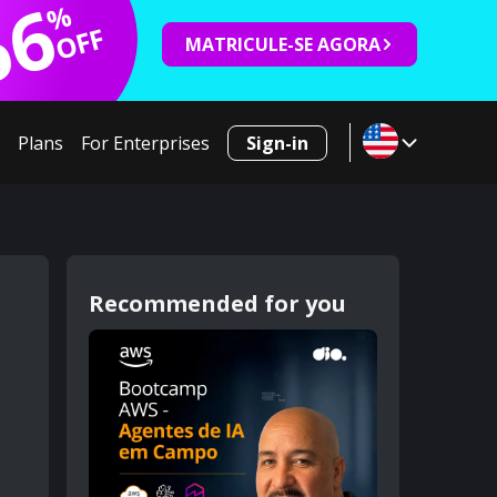
66
%
OFF
MATRICULE-SE AGORA
Plans
For Enterprises
Sign-in
Recommended for you