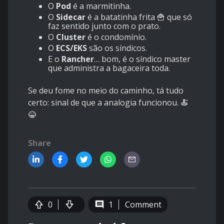
O
Pod
é a marmitinha.
O
Sidecar
é a batatinha frita 🍟 que só
faz sentido junto com o prato.
O
Cluster
é o condomínio.
O
ECS/EKS
são os síndicos.
E o
Rancher
… bom, é o síndico master
que administra a bagaceira toda.
Se deu fome no meio do caminho, tá tudo
certo: sinal de que a analogia funcionou. 🍝
😂
Share
0
1
Comment