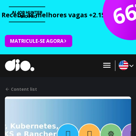
6
Receba as melhores vagas +2.150 cursos 
MATRICULE-SE AGORA
Content list