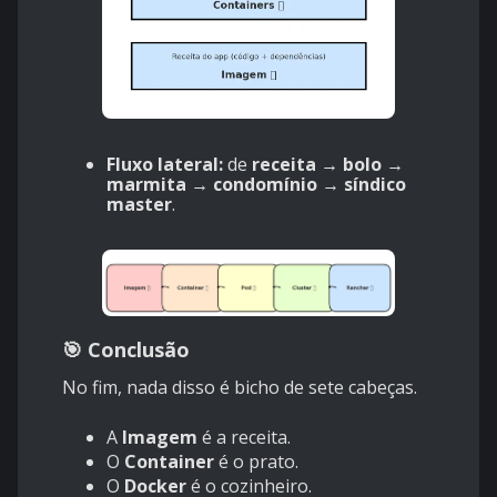
Fluxo lateral:
de
receita → bolo →
marmita → condomínio → síndico
master
.
🎯 Conclusão
No fim, nada disso é bicho de sete cabeças.
A
Imagem
é a receita.
O
Container
é o prato.
O
Docker
é o cozinheiro.