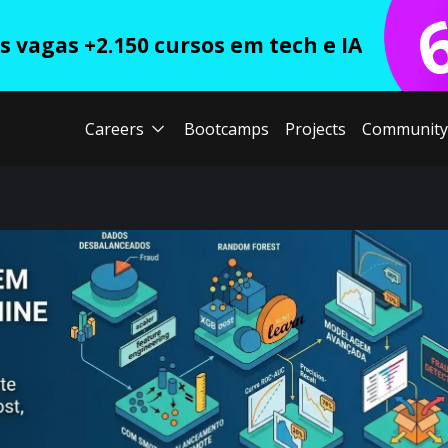
 vagas +2.150 cursos em tech e IA
Careers
Bootcamps
Projects
Community