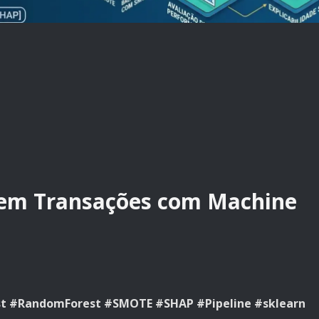
 em Transações com Machine
t #RandomForest #SMOTE #SHAP #Pipeline #sklearn