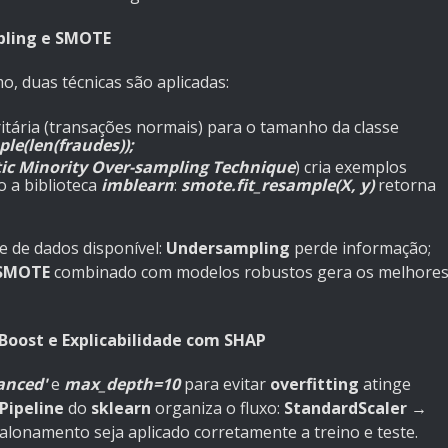
pling e SMOTE
, duas técnicas são aplicadas:
ritária (transações normais) para o tamanho da classe
le(len(fraudes));
ic Minority Over-sampling Technique
) cria exemplos
o a biblioteca
imblearn
:
smote.fit_resample(X, y)
retorna
e de dados disponível:
Undersampling
perde informação;
SMOTE
combinado com modelos robustos gera os melhore
oost e Explicabilidade com SHAP
anced'
e
max_depth=10
para evitar
overfitting
atinge
Pipeline
do
sklearn
organiza o fluxo:
StandardScaler →
calonamento seja aplicado corretamente a treino e teste.