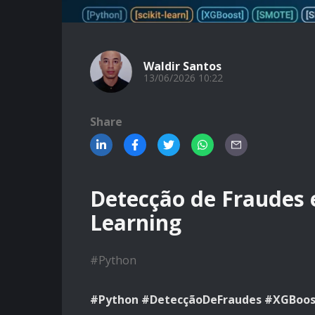
Waldir Santos
13/06/2026 10:22
Share
Detecção de Fraudes
Learning
#
Python
#Python #DetecçãoDeFraudes #XGBoos