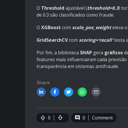
O
Threshold
ajustável (
threshold=0.3
) to
de 0.3 são classificados como fraude.
O
XGBoost
com
scale_pos_weight
eleva 
GridSearchCV
com
scoring='recall'
testa 
Por fim, a biblioteca
SHAP
gera
gráficos
d
features mais influenciaram cada previsão 
transparência em sistemas antifraude.
Share
0
0
Comment