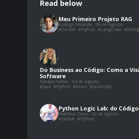
Read below
Meu Primeiro Projeto RAG
Rodrigo Miranda - 06 de Agosto
#
Docker
#
Python
#
LangChain
#
Intelig
Do Business ao Código: Como a Vis
Software
Natalia Pastre - 04 de Agosto
#
Java
#
Python
#
React
#
JavaScript
Python Logic Lab: do Código
Matheus Deus - 02 de Agosto
#
GitHub
#
Python