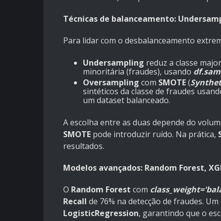
Técnicas de balanceamento: Undersam
Para lidar com o desbalanceamento extremo
Undersampling
reduz a classe majo
minoritária (fraudes), usando
df.samp
Oversampling
com
SMOTE
(
Synthet
sintéticos da classe de fraudes usand
um dataset balanceado.
A escolha entre as duas depende do volum
SMOTE
pode introduzir ruído. Na prática,
resultados.
Modelos avançados: Random Forest, XGB
O
Random Forest
com
class_weight='bal
Recall
de 76% na detecção de fraudes. Um
LogisticRegression
, garantindo que o es