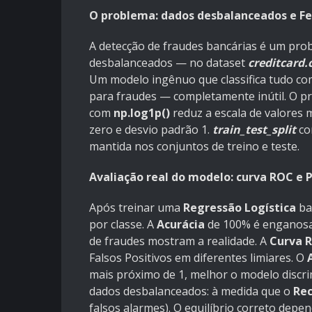
O problema: dados desbalanceados e F
A detecção de fraudes bancárias é um pr
desbalanceados — no dataset
creditcard.
Um modelo ingênuo que classifica tudo com
para fraudes — completamente inútil. O p
com
np.log1p()
reduz a escala de valores 
zero e desvio padrão 1.
train_test_split
c
mantida nos conjuntos de treino e teste.
Avaliação real do modelo: curva ROC e P
Após treinar uma
Regressão Logística
ba
por classe. A
Acurácia
de 100% é enganosa
de fraudes mostram a realidade. A
Curva 
Falsos Positivos em diferentes limiares. O
mais próximo de 1, melhor o modelo discr
dados desbalanceados: à medida que o
Rec
falsos alarmes). O equilíbrio correto depe