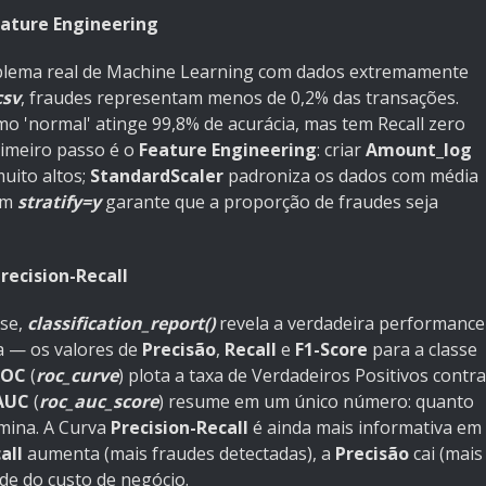
eature Engineering
oblema real de Machine Learning com dados extremamente
csv
, fraudes representam menos de 0,2% das transações.
o 'normal' atinge 99,8% de acurácia, mas tem Recall zero
rimeiro passo é o
Feature Engineering
: criar
Amount_log
muito altos;
StandardScaler
padroniza os dados com média
om
stratify=y
garante que a proporção de fraudes seja
recision-Recall
se,
classification_report()
revela a verdadeira performance
 — os valores de
Precisão
,
Recall
e
F1-Score
para a classe
ROC
(
roc_curve
) plota a taxa de Verdadeiros Positivos contra
AUC
(
roc_auc_score
) resume em um único número: quanto
imina. A Curva
Precision-Recall
é ainda mais informativa em
all
aumenta (mais fraudes detectadas), a
Precisão
cai (mais
nde do custo de negócio.