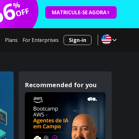
66
%
OFF
MATRICULE-SE AGORA
Plans
For Enterprises
Sign-in
Recommended for you