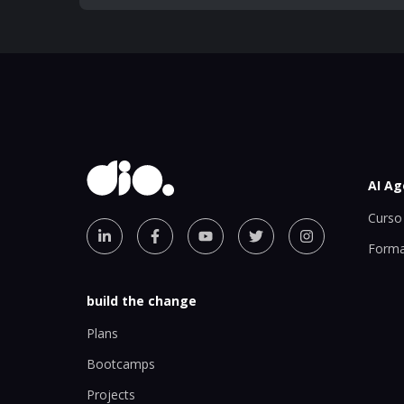
AI Ag
Curso 
Forma
build the change
Plans
Bootcamps
Projects