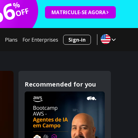
66
%
OFF
MATRICULE-SE AGORA
Plans
For Enterprises
Sign-in
Recommended for you