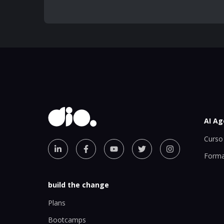
AI Ag
Curso 
Forma
build the change
Plans
Bootcamps