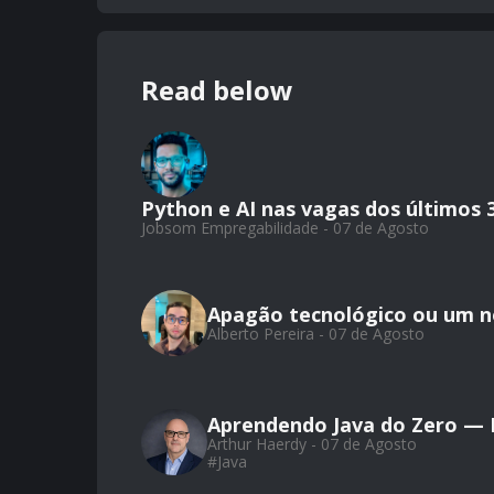
Read below
Python e AI nas vagas dos últimos 
Jobsom Empregabilidade - 07 de Agosto
Apagão tecnológico ou um 
Alberto Pereira - 07 de Agosto
Aprendendo Java do Zero — Pa
Arthur Haerdy - 07 de Agosto
#
Java