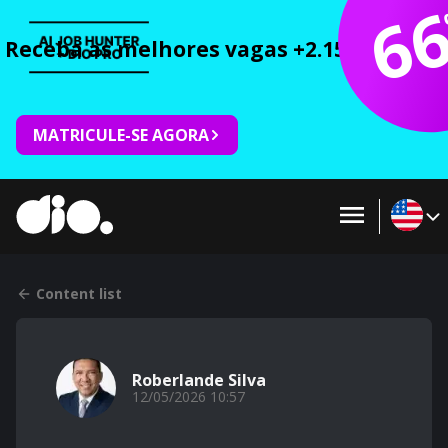
6
Receba as melhores vagas +2.150 cursos 
MATRICULE-SE AGORA
Content list
Roberlande Silva
12/05/2026 10:57