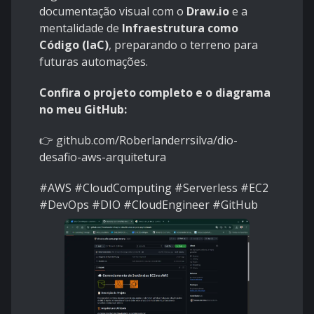
documentação visual com o
Draw.io
e a
mentalidade de
Infraestrutura como
Código (IaC)
, preparando o terreno para
futuras automações.
Confira o projeto completo e o diagrama
no meu GitHub:
👉 github.com/Roberlanderrsilva/dio-
desafio-aws-arquitetura
#AWS #CloudComputing #Serverless #EC2
#DevOps #DIO #CloudEngineer #GitHub