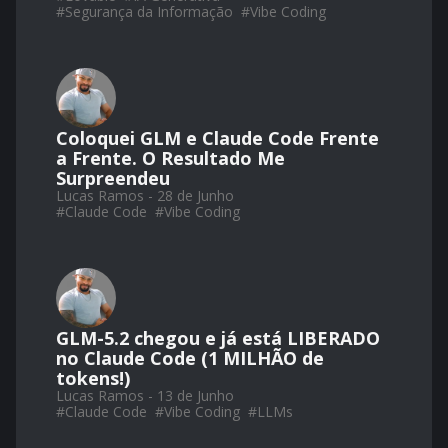
#
Segurança da Informação
#
Vibe Coding
Coloquei GLM e Claude Code Frente
a Frente. O Resultado Me
Surpreendeu
Lucas Ramos - 28 de Junho
#
Claude Code
#
Vibe Coding
GLM-5.2 chegou e já está LIBERADO
no Claude Code (1 MILHÃO de
tokens!)
Lucas Ramos - 13 de Junho
#
Claude Code
#
Vibe Coding
#
LLMs