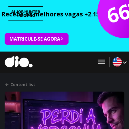
6
Receba as melhores vagas +2.150 cursos 
MATRICULE-SE AGORA
Content list