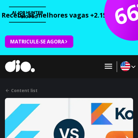
6
Receba as melhores vagas +2.150 cursos 
MATRICULE-SE AGORA
Content list