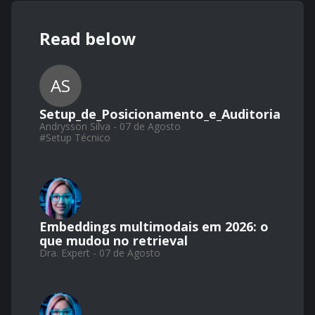
Read below
AS
Setup_de_Posicionamento_e_Auditoria
Andrysson Silva - 07 de Agosto
#
Setup Técnico
Embeddings multimodais em 2026: o
que mudou no retrieval
Dra. Expert - 07 de Agosto