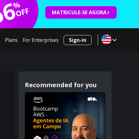
66
%
OFF
MATRICULE-SE AGORA
Plans
For Enterprises
Sign-in
Recommended for you