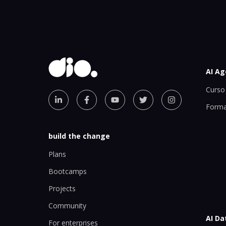
AI Ag
Curso 
Forma
build the change
Plans
Bootcamps
Projects
Community
AI Da
For enterprises