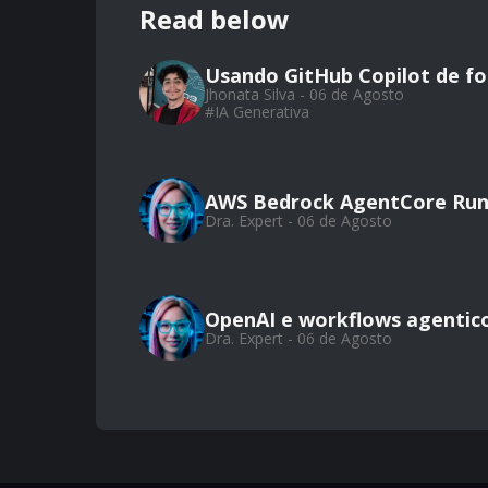
Read below
Usando GitHub Copilot de for
Jhonata Silva - 06 de Agosto
#
IA Generativa
AWS Bedrock AgentCore Run
Dra. Expert - 06 de Agosto
OpenAI e workflows agentic
Dra. Expert - 06 de Agosto