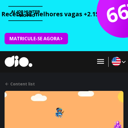
6
Receba as melhores vagas +2.150 cursos 
MATRICULE-SE AGORA
Content list