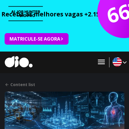
6
Receba as melhores vagas +2.150 cursos 
MATRICULE-SE AGORA
Content list