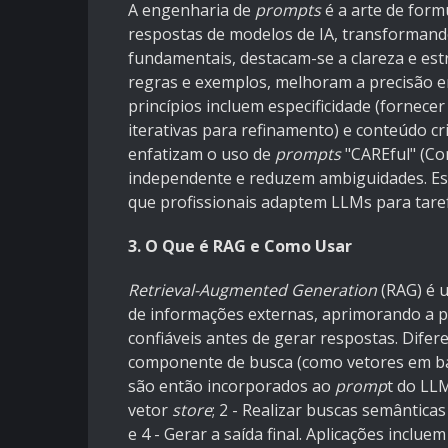
A engenharia de
prompts
é a arte de form
respostas de modelos de IA, transformando
fundamentais, destacam-se a clareza e est
regras e exemplos, melhoram a precisão
princípios incluem especificidade (fornece
iterativas para refinamento) e conteúdo cr
enfatizam o uso de
prompts
"CAREful" (Co
independente e reduzem ambiguidades. Essa
que profissionais adaptem LLMs para tare
3. O Que é RAG e Como Usar
Retrieval-Augmented Generation
(RAG) é 
de informações externas, aprimorando a p
confiáveis antes de gerar respostas. Dif
componente de busca (como vetores em ba
são então incorporados ao
promp
t do LLM
vetor
store
; 2 - Realizar buscas semântica
e 4 - Gerar a saída final. Aplicações inclue