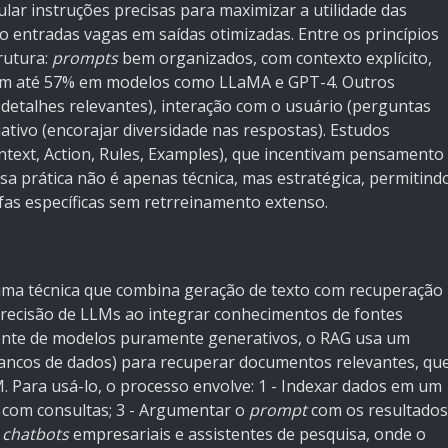
ular instruções precisas para maximizar a utilidade das
 entradas vagas em saídas otimizadas. Entre os princípios
rutura:
prompts
bem organizados, com contexto explícito,
 em até 57% em modelos como LLaMA e GPT-4. Outros
r detalhes relevantes), interação com o usuário (perguntas
iativo (encorajar diversidade nas respostas). Estudos
ntext, Action, Rules, Examples), que incentivam pensamento
 prática não é apenas técnica, mas estratégica, permitind
fas específicas sem retrreinamento extenso.
uma técnica que combina geração de texto com recuperação
recisão de LLMs ao integrar conhecimentos de fontes
erente de modelos puramente generativos, o RAG usa um
ncos de dados) para recuperar documentos relevantes, qu
. Para usá-lo, o processo envolve: 1 - Indexar dados em um
s com consultas; 3 - Argumentar o
prompt
com os resultados
m
chatbots
empresariais e assistentes de pesquisa, onde o