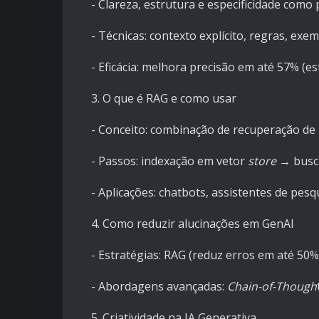
- Clareza, estrutura e especificidade como p
- Técnicas: contexto explícito, regras, exe
- Eficácia: melhora precisão em até 57% (
3. O que é RAG e como usar
- Conceito: combinação de recuperação d
- Passos: indexação em vetor
store
→ busca
- Aplicações: chatbots, assistentes de pes
4. Como reduzir alucinações em GenAI
- Estratégias: RAG (reduz erros em até 50%)
- Abordagens avançadas:
Chain-of-Though
5. Criatividade na IA Generativa