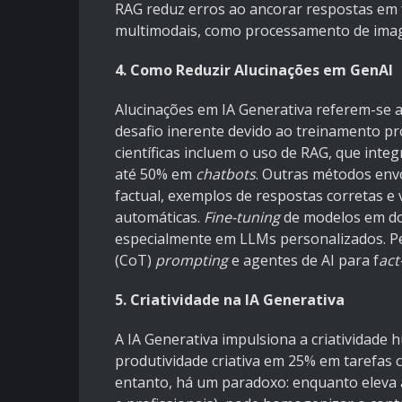
RAG reduz erros ao ancorar respostas em 
multimodais, como processamento de image
4. Como Reduzir Alucinações em GenAI
Alucinações em IA Generativa referem-se 
desafio inerente devido ao treinamento pro
científicas incluem o uso de RAG, que inte
até 50% em
chatbots
. Outras métodos en
factual, exemplos de respostas corretas 
automáticas.
Fine-tuning
de modelos em dom
especialmente em LLMs personalizados. 
(CoT)
prompting
e agentes de AI para f
act
5. Criatividade na IA Generativa
A IA Generativa impulsiona a criatividade
produtividade criativa em 25% em tarefas 
entanto, há um paradoxo: enquanto eleva a