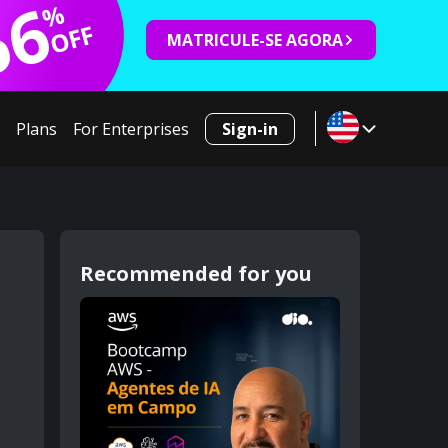
66
%
OFF
MATRICULE-SE AGORA
Plans
For Enterprises
Sign-in
Recommended for you