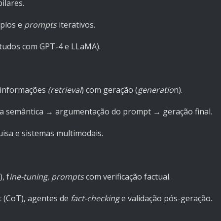
ilares.
mplos e
prompts
iterativos.
estudos com GPT-4 e LLaMA).
e informações
(retrieval
) com geração (
generatio
n).
 semântica → argumentação do prompt → geração final.
quisa e sistemas multimodais.
, f
ine-tuning
,
prompts
com verificação factual.
t (CoT), agentes de
fact-checking
e validação pós-geração.