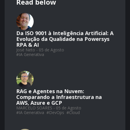
Read below
Da ISO 9001 à Inteligência Artificial: A
Evolução da Qualidade na Powersys
RPA & AI
José Neto - 05 de Agosto
#
IA Generativa
RAG e Agentes na Nuvem:
Comparando a Infraestrutura na
AWS, Azure e GCP
MARCELO SOARES - 05 de Agosto
#
IA Generativa
#
DevOps
#
Cloud