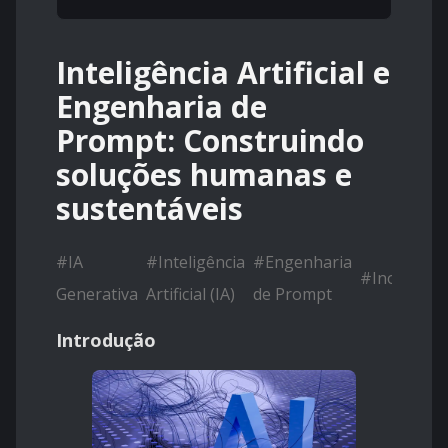
Inteligência Artificial e
Engenharia de
Prompt: Construindo
soluções humanas e
sustentáveis
#
IA
#
Inteligência
#
Engenharia
#
Inovação
Generativa
Artificial (IA)
de Prompt
Introdução