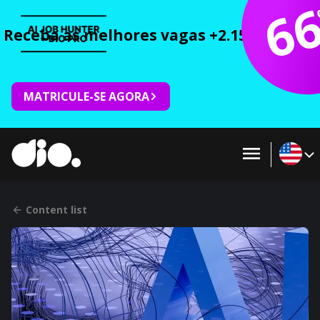
6
Receba as melhores vagas +2.150 cursos 
MATRICULE-SE AGORA
Content list