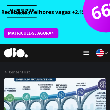
6
Receba as melhores vagas +2.150 cursos 
MATRICULE-SE AGORA
Content list