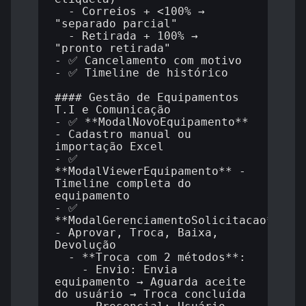
  - Correios + <100% → 
"separado_parcial"

  - Retirada + 100% → 
"pronto_retirada"

- ✅ Cancelamento com motivo

- ✅ Timeline de histórico

#### Gestão de Equipamentos 
T.I e Comunicação

- ✅ **ModalNovoEquipamento** 
- Cadastro manual ou 
importação Excel

- ✅ 
**ModalViewerEquipamento** - 
Timeline completa do 
equipamento

- ✅ 
**ModalGerenciamentoSolicitacao** 
- Aprovar, Troca, Baixa, 
Devolução

  - **Troca com 2 métodos**:

    - Envio: Envia 
equipamento → Aguarda aceite 
do usuário → Troca concluída
