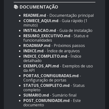
📚 DOCUMENTAÇÃO
README.md
- Documentação principal
COMECE_AQUI.md
- Guia rápido (1
minuto)
INSTALACAO.md
- Guia de instalação
RESUMO_EXECUTIVO.md
- Status e
funcionalidades
ROADMAP.md
- Próximos passos
INDICE.md
- Índice de arquivos
INDICE_COMPLETO.md
- Índice
detalhado
EXEMPLOS_API.md
- Exemplos de uso
da API
PORTAS_CONFIGURADAS.md
-
Configuração de portas
STATUS_COMPLETO.md
- Status
completo
SUMARIO.md
- Sumário final
POST_COMUNIDADE.md
- Este
documento