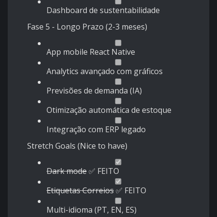
Dashboard de sustentabilidade
Fase 5 - Longo Prazo (2-3 meses)
App mobile React Native
Analytics avançado com gráficos
Previsões de demanda (IA)
Otimização automática de estoque
Integração com ERP legado
Stretch Goals (Nice to have)
Dark mode
✅ FEITO
Etiquetas Correios
✅ FEITO
Multi-idioma (PT, EN, ES)