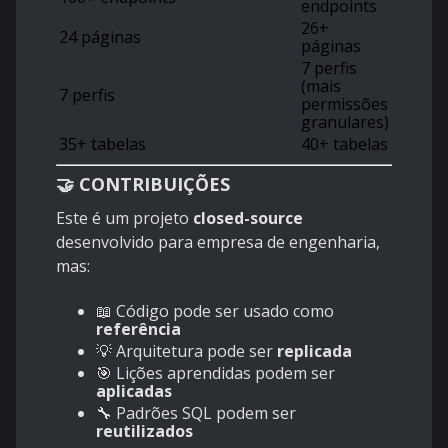
endpoints
26+
24 páginas
páginas
7 perfis
(mais
7 perfis
permissões
granulares)
35+ tabelas
40+ tabelas
🤝 CONTRIBUIÇÕES
Este é um projeto
closed-source
desenvolvido para empresa de engenharia,
mas:
📖 Código pode ser usado como
referência
💡 Arquitetura pode ser
replicada
🎯 Lições aprendidas podem ser
aplicadas
🔧 Padrões SQL podem ser
reutilizados