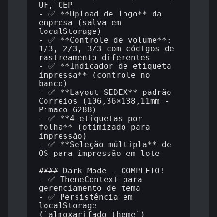
UF, CEP

- ✅ **Upload de logo** da 
empresa (salva em 
localStorage)

- ✅ **Controle de volume**: 
1/3, 2/3, 3/3 com códigos de 
rastreamento diferentes

- ✅ **Indicador de etiqueta 
impressa** (controle no 
banco)

- ✅ **Layout SEDEX** padrão 
Correios (106,36×138,11mm - 
Pimaco 6288)

- ✅ **4 etiquetas por 
folha** (otimizado para 
impressão)

- ✅ **Seleção múltipla** de 
OS para impressão em lote

#### Dark Mode - COMPLETO!

- ✅ ThemeContext para 
gerenciamento de tema

- ✅ Persistência em 
localStorage 
(`almoxarifado_theme`)
