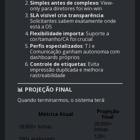
Simples antes de complexo
: View-
only para diretores foi win-win
SLA visível cria transparência
:
Solicitantes sabem exatamente onde
está a OS
Flexibilidade importa
: Suporte a
cor/tamanho/CA foi crucial
Perfis especializados
: T.I e
Comunicação ganham autonomia com
dashboards próprios
Controle de etiquetas
: Evita
impressão duplicada e melhora
rastreabilidade
📊 PROJEÇÃO FINAL
Quando terminarmos, o sistema terá:
Projeção
Métrica Atual
Final
20.000+
18.000+ linhas
linhas
120+
100+ endpoints