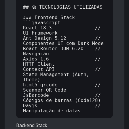
## 🚀 TECNOLOGIAS UTILIZADAS

### Frontend Stack

```javascript

React 18.3               // 
UI Framework

Ant Design 5.12          // 
Componentes UI com Dark Mode

React Router DOM 6.20    // 
Navegação

Axios 1.6                // 
HTTP Client

Context API              // 
State Management (Auth, 
Theme)

html5-qrcode             // 
Scanner QR Code

JsBarcode                // 
Códigos de barras (Code128)

Dayjs                    // 
Backend Stack