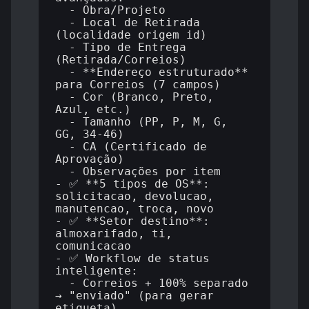
  - Obra/Projeto

  - Local de Retirada 
(localidade_origem_id)

  - Tipo de Entrega 
(Retirada/Correios)

  - **Endereço estruturado** 
para Correios (7 campos)

  - Cor (Branco, Preto, 
Azul, etc.)

  - Tamanho (PP, P, M, G, 
GG, 34-46)

  - CA (Certificado de 
Aprovação)

  - Observações por item

- ✅ **5 tipos de OS**: 
solicitacao, devolucao, 
manutencao, troca, novo

- ✅ **Setor destino**: 
almoxarifado, ti, 
comunicacao

- ✅ Workflow de status 
inteligente:

  - Correios + 100% separado 
→ "enviado" (para gerar 
etiqueta)
