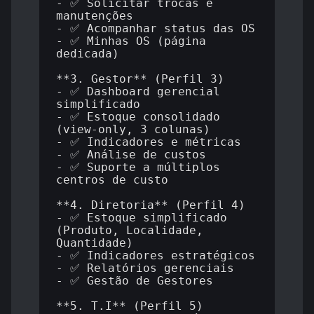
- ✅ Solicitar trocas e 
manutenções

- ✅ Acompanhar status das OS

- ✅ Minhas OS (página 
dedicada)

**3. Gestor** (Perfil 3)

- ✅ Dashboard gerencial 
simplificado

- ✅ Estoque consolidado 
(view-only, 3 colunas)

- ✅ Indicadores e métricas

- ✅ Análise de custos

- ✅ Suporte a múltiplos 
centros de custo

**4. Diretoria** (Perfil 4)

- ✅ Estoque simplificado 
(Produto, Localidade, 
Quantidade)

- ✅ Indicadores estratégicos

- ✅ Relatórios gerenciais

- ✅ Gestão de Gestores

**5. T.I** (Perfil 5)
