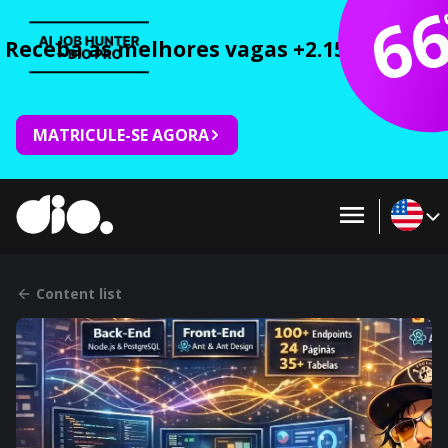
6
Receba as melhores vagas +2.150 cursos 
MATRICULE-SE AGORA
Content list