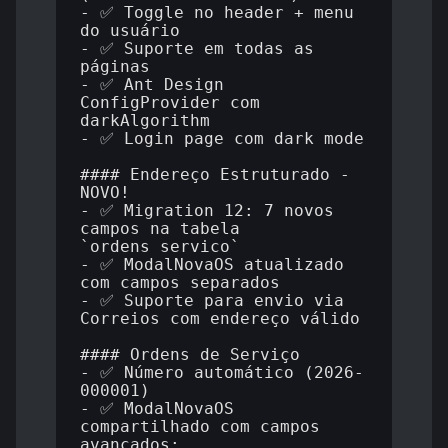
- ✅ Toggle no header + menu 
do usuário

- ✅ Suporte em todas as 
páginas

- ✅ Ant Design 
ConfigProvider com 
darkAlgorithm

- ✅ Login page com dark mode

#### Endereço Estruturado - 
NOVO!

- ✅ Migration 12: 7 novos 
campos na tabela 
`ordens_servico`

- ✅ ModalNovaOS atualizado 
com campos separados

- ✅ Suporte para envio via 
Correios com endereço válido

#### Ordens de Serviço

- ✅ Número automático (2026-
000001)

- ✅ ModalNovaOS 
compartilhado com campos 
avançados:
