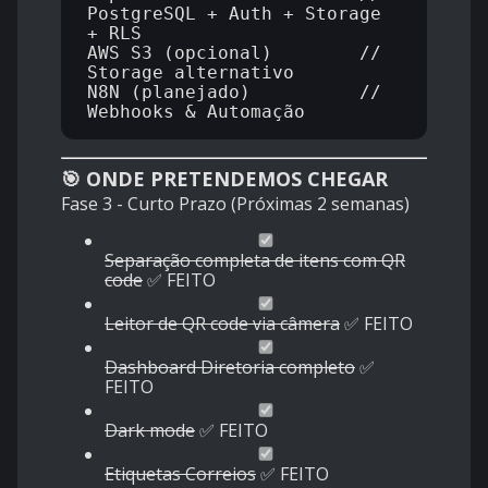
PostgreSQL + Auth + Storage 
+ RLS

AWS S3 (opcional)        // 
Storage alternativo

N8N (planejado)          // 
🎯 ONDE PRETENDEMOS CHEGAR
Fase 3 - Curto Prazo (Próximas 2 semanas)
Separação completa de itens com QR
code
✅ FEITO
Leitor de QR code via câmera
✅ FEITO
Dashboard Diretoria completo
✅
FEITO
Dark mode
✅ FEITO
Etiquetas Correios
✅ FEITO