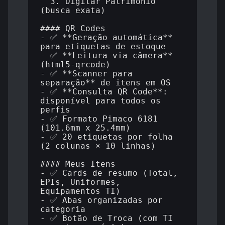
  3. Digitar Patrimônio 
(busca exata)

#### QR Codes

- ✅ **Geração automática** 
para etiquetas de estoque

- ✅ **Leitura via câmera** 
(html5-qrcode)

- ✅ **Scanner para 
separação** de itens em OS

- ✅ **Consulta QR Code**: 
disponível para todos os 
perfis

- ✅ Formato Pimaco 6181 
(101.6mm x 25.4mm)

- ✅ 20 etiquetas por folha 
(2 colunas × 10 linhas)

#### Meus Itens

- ✅ Cards de resumo (Total, 
EPIs, Uniformes, 
Equipamentos TI)

- ✅ Abas organizadas por 
categoria

- ✅ Botão de Troca (com TI 