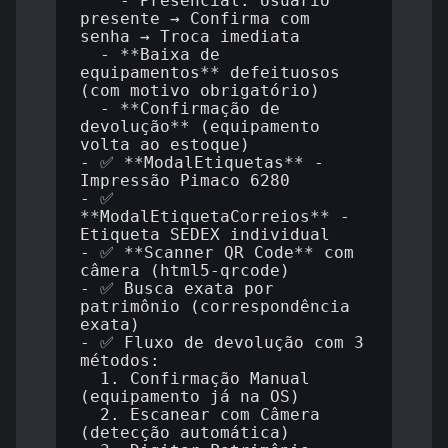
    - Presencial: Usuário 
presente → Confirma com 
senha → Troca imediata

  - **Baixa de 
equipamentos** defeituosos 
(com motivo obrigatório)

  - **Confirmação de 
devolução** (equipamento 
volta ao estoque)

- ✅ **ModalEtiquetas** - 
Impressão Pimaco 6280

- ✅ 
**ModalEtiquetaCorreios** - 
Etiqueta SEDEX individual

- ✅ **Scanner QR Code** com 
câmera (html5-qrcode)

- ✅ Busca exata por 
patrimônio (correspondência 
exata)

- ✅ Fluxo de devolução com 3 
métodos:

  1. Confirmação Manual 
(equipamento já na OS)

  2. Escanear com Câmera 
(detecção automática)
