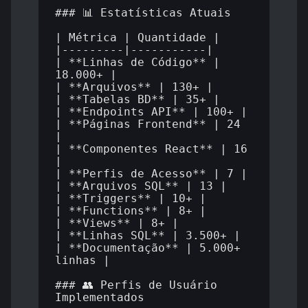
### 📊 Estatísticas Atuais

| Métrica | Quantidade |

|---------|-----------|

| **Linhas de Código** | 
18.000+ |

| **Arquivos** | 130+ |

| **Tabelas BD** | 35+ |

| **Endpoints API** | 100+ |

| **Páginas Frontend** | 24 
|

| **Componentes React** | 16 
|

| **Perfis de Acesso** | 7 |

| **Arquivos SQL** | 13 |

| **Triggers** | 10+ |

| **Functions** | 8+ |

| **Views** | 8+ |

| **Linhas SQL** | 3.500+ |

| **Documentação** | 5.000+ 
linhas |

### 👥 Perfis de Usuário 
Implementados
