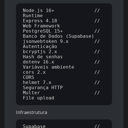
Node.js 16+              // 
Runtime

Express 4.18             // 
Web Framework

PostgreSQL 15+           // 
Banco de Dados (Supabase)

jsonwebtoken 9.x         // 
Autenticação

bcryptjs 2.x             // 
Hash de senhas

dotenv 16.x              // 
Variáveis ambiente

cors 2.x                 // 
CORS

helmet 7.x               // 
Segurança HTTP

Multer                   // 
Infraestrutura
Supabase                 // 