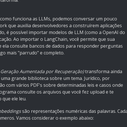
ataforma.
 como funciona as LLMs, podemos conversar um pouco
k que auxilia desenvolvedores a construírem aplicações
do, é possível importar modelos de LLM (como a OpenAI do
cação. Ao importar o LangChain, você permite que sua
e ela consulte bancos de dados para responder perguntas
igo mais "parrudo" e completo.
u
Geração Aumentada por Recuperação)
transforma ainda
uma grande biblioteca sobre um tema. Jurídico, por
ção com vários PDF's sobre determinadas leis e casos onde
rograma consulte os arquivos que você fez upload e te
que ele leu.
mbeddings
são representações numéricas das palavras. Cad
úmeros. Vamos considerar o exemplo abaixo: