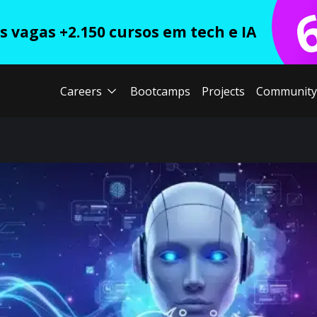
 vagas +2.150 cursos em tech e IA
Careers
Bootcamps
Projects
Community