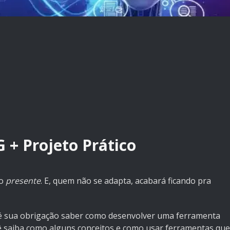
 + Projeto Prático
 o
presente
. E, quem não se adapta, acabará ficando pra
 é sua obrigação saber como desenvolver uma ferramenta
ê saiba como alguns conceitos e como usar ferramentas que