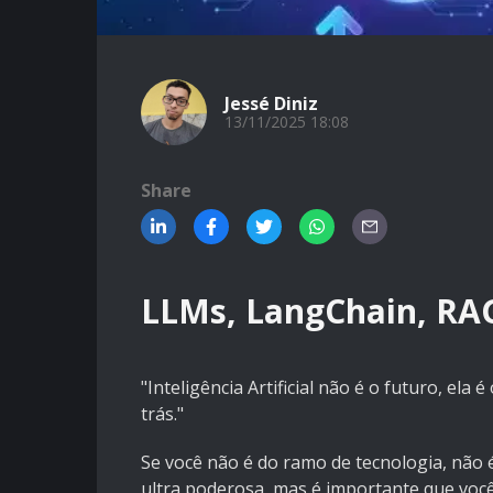
Jessé Diniz
13/11/2025 18:08
Share
LLMs, LangChain, RAG
"Inteligência Artificial não é o futuro, ela é
trás."
Se você não é do ramo de tecnologia, não
ultra poderosa, mas é importante que voc