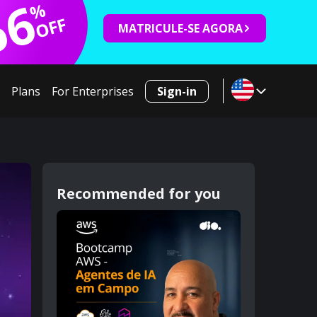
66
%
OFF
MATRICULE-SE AGORA
Plans
For Enterprises
Sign-in
Recommended for you