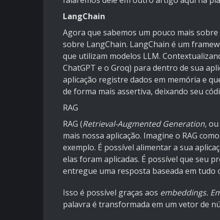
falaremos dele em outro artigo aqui na pl
LangChain
Agora que sabemos um pouco mais sobre
sobre LangChain. LangChain é um framewor
que utilizam modelos LLM. Contextualizan
ChatGPT e o Groq) para dentro de sua apli
aplicação registre dados em memória e qu
de forma mais assertiva, deixando seu cód
RAG
RAG (
Retrieval-Augmented Generation,
o
mais nossa aplicação. Imagine o RAG como 
exemplo. É possível alimentar a sua aplica
elas foram aplicadas. É possível que seu p
entregue uma resposta baseada em tudo o 
Isso é possível graças aos
embeddings. E
palavra é transformada em um vetor de n