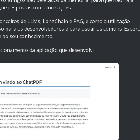
 os antigos são deletados da memória, para que não haja
gue respostas com alucinações.
 conceitos de LLMs, LangChain e RAG, e como a utilização
so para os desenvolvedores e para usuários comuns. Esper
e ao seu conhecimento.
cionamento da aplicação que desenvolvi