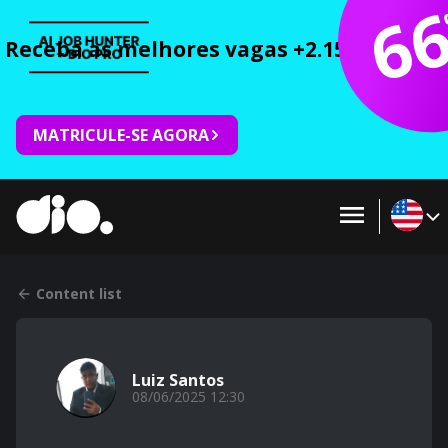
6
Receba as melhores vagas +2.150 cursos 
MATRICULE-SE AGORA
Content list
Luiz Santos
08/06/2025 12:30