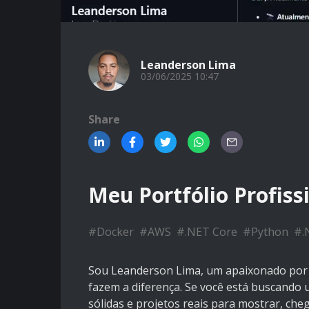
Leanderson Lima
03/06/2025 10:47
Share
Meu Portfólio Profis
#
Docker
#
AWS
#
.NET Core
#
Python
#
.
Sou Leanderson Lima, um apaixonado por 
fazem a diferença. Se você está buscando 
sólidas e projetos reais para mostrar, che