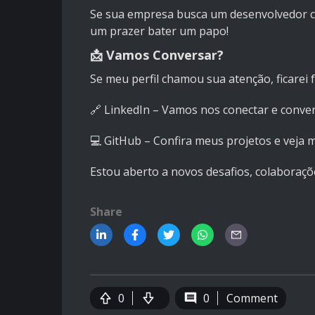
Se sua empresa busca um desenvolvedor co
um prazer bater um papo!
📩 Vamos Conversar?
Se meu perfil chamou sua atenção, ficarei 
🔗
LinkedIn
– Vamos nos conectar e conve
💻
GitHub
– Confira meus projetos e veja 
Estou aberto a novos desafios, colaboraçõe
Share
0
0
Comment