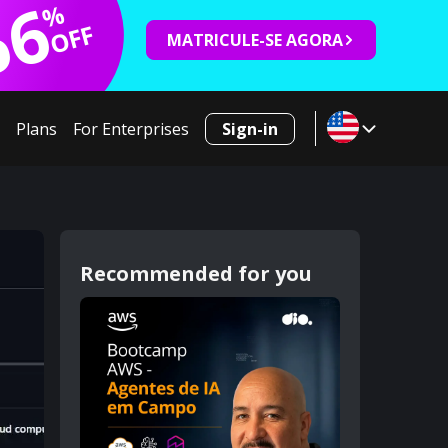
66
%
OFF
MATRICULE-SE AGORA
Plans
For Enterprises
Sign-in
Recommended for you