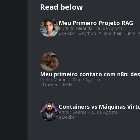
Read below
Meu Primeiro Projeto RAG
Rodrigo Miranda - 06 de Agosto
#
Docker
#
Python
#
LangChain
#
Intelig
Meu primeiro contato com n8n: de
Pedro Martins - 06 de Agosto
#
Docker
#
N8N
Containers vs Máquinas Virtu
Arthur Soares - 03 de Agosto
#
Docker