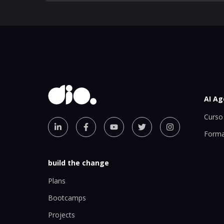
AI Ag
Curso 
Forma
build the change
Plans
Bootcamps
Projects