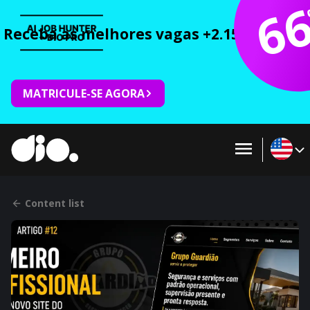
6
Receba as melhores vagas +2.150 cursos 
MATRICULE-SE AGORA
Content list