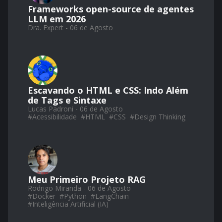
Frameworks open-source de agentes
LLM em 2026
Dra. Expert - 06 de Agosto
Escavando o HTML e CSS: Indo Além
de Tags e Sintaxe
Lucas Padroni - 06 de Agosto
#
Acessibilidade
#
HTML
#
CSS
#
Design Thinking
Meu Primeiro Projeto RAG
Rodrigo Miranda - 06 de Agosto
#
Docker
#
Python
#
LangChain
#
Inteligência Artificial (IA)