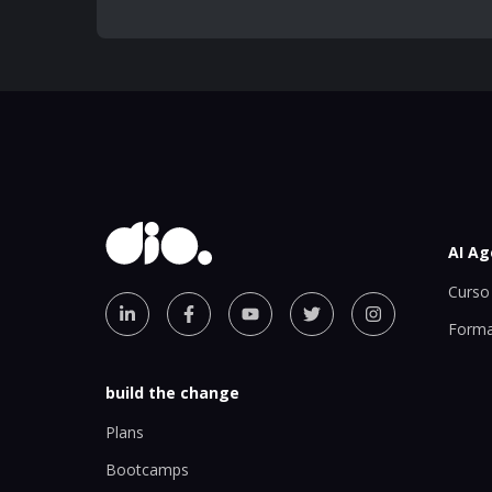
AI Ag
Curso 
Forma
build the change
Plans
Bootcamps