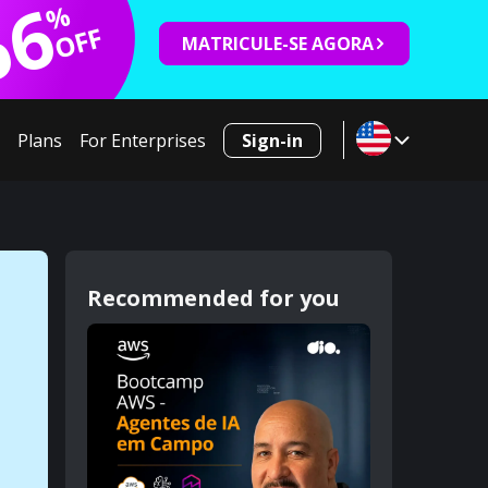
66
%
OFF
MATRICULE-SE AGORA
Plans
For Enterprises
Sign-in
Recommended for you