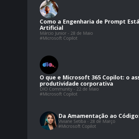
Como a Engenharia de Prompt Está 
Artificial
Márcio Junior - 28 de Maio
#
Microsoft Copilot
O que e Microsoft 365 Copilot: o as
produtividade corporativa
DIO Community - 22 de Maio
#
Microsoft Copilot
Da Amamentação ao Código:
Viviane Setiba - 28 de Março
#
Microsoft Copilot