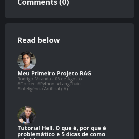
Comments (0)
Read below
Meu Primeiro Projeto RAG
Rodrigo Miranda - 06 de Agosto
#
Docker
#
Python
#
LangChain
#
Inteligência Artificial (IA)
Tutorial Hell. O que é, por que é
problemático e 5 dicas de como