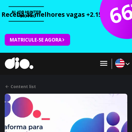
6
Receba as melhores vagas +2.150 cursos 
MATRICULE-SE AGORA
Content list