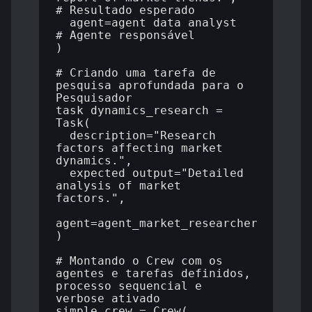
# Resultado esperado

  agent=agent_data_analyst  
# Agente responsável

)

# Criando uma tarefa de 
pesquisa aprofundada para o 
Pesquisador

task_dynamics_research = 
Task(

  description="Research 
factors affecting market 
dynamics.",

  expected_output="Detailed 
analysis of market 
factors.",

agent=agent_market_researcher

)

# Montando o Crew com os 
agentes e tarefas definidos, 
processo sequencial e 
verbose ativado

simple_crew = Crew(
