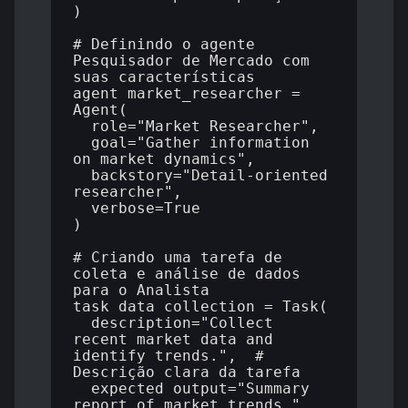
)

# Definindo o agente 
Pesquisador de Mercado com 
suas características

agent_market_researcher = 
Agent(

  role="Market Researcher",

  goal="Gather information 
on market dynamics",

  backstory="Detail-oriented 
researcher",

  verbose=True

)

# Criando uma tarefa de 
coleta e análise de dados 
para o Analista

task_data_collection = Task(

  description="Collect 
recent market data and 
identify trends.",  # 
Descrição clara da tarefa

  expected_output="Summary 
report of market trends.",  