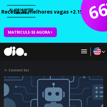
6
Receba as melhores vagas +2.150 cursos 
MATRICULE-SE AGORA
Content list