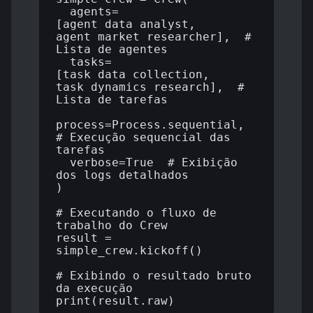
  agents=
[agent_data_analyst, 
agent_market_researcher],  # 
Lista de agentes

  tasks=
[task_data_collection, 
task_dynamics_research],  # 
Lista de tarefas

process=Process.sequential,  
# Execução sequencial das 
tarefas

  verbose=True  # Exibição 
dos logs detalhados

)

# Executando o fluxo de 
trabalho do Crew

result = 
simple_crew.kickoff()

# Exibindo o resultado bruto 
da execução
