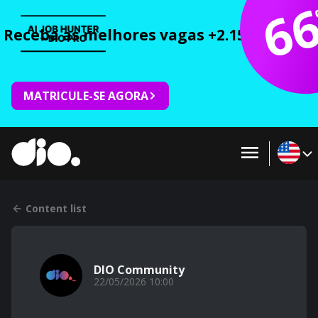
6
Receba as melhores vagas +2.150 cursos 
MATRICULE-SE AGORA
Content list
DIO Community
22/05/2026 10:00