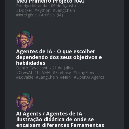
Meu Primeiro Projeto RAG
Rodrigo Miranda - 06 de Agosto
#
Docker
#
Python
#
LangChain
#
Inteligência Artificial (IA)
Agentes de IA - O que escolher
dependendo dos seus objetivos e
habilidades
Danilo Cavalcanti - 21 de Julho
#
CrewAI
#
LLAMA
#
Firebase
#
LangFlow
#
Lovable
#
LangChain
#
N8N
#
OpenAI Agents
AI Agents / Agentes de IA -
Ilustração didática de onde se
encaixam diferentes Ferramentas