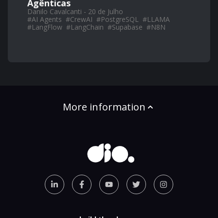
Agênticas
Danilo Cavalcanti - 20 de Julho
#
AI Agents
#
CrewAI
#
PostgreSQL
#
LLAMA
#
LangFlow
#
LangChain
#
Supabase
#
N8N
More information