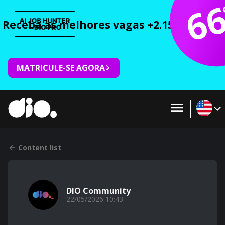
6
Receba as melhores vagas +2.150 cursos 
MATRICULE-SE AGORA
Content list
DIO Community
22/05/2026 10:43