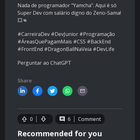
Nada de programador "Yamcha". Aqui é só
Super Dev com salário digno do Zeno-Sama!
💥👊
#CarreiraDev #DevJunior #Programação
#ÁreasQuePagamMais #CSS #BackEnd
#FrontEnd #DragonBallNaVeia #DevLife
Perguntar ao ChatGPT
Share
0
6
Comment
Recommended for you