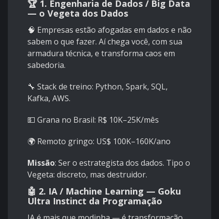
🏆 1.
Engenharia de Dados / Big Data
— o Vegeta dos Dados
🧠 Empresas estão afogadas em dados e não
sabem o que fazer. Aí chega você, com sua
armadura técnica, e transforma caos em
sabedoria.
🔧 Stack de treino: Python, Spark, SQL,
Kafka, AWS.
💵 Grana no Brasil: R$ 10K–25K/mês
🌍 Remoto gringo: US$ 100K–160K/ano
Missão
: Ser o estrategista dos dados. Tipo o
Vegeta: discreto, mas destruidor.
🤖 2.
IA / Machine Learning — Goku
Ultra Instinct da Programação
IA é mais que modinha — é transformação.