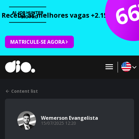
6
Receba as melhores vagas +2.150 cursos 
MATRICULE-SE AGORA
Content list
Wemerson Evangelista
15/07/2025 12:20