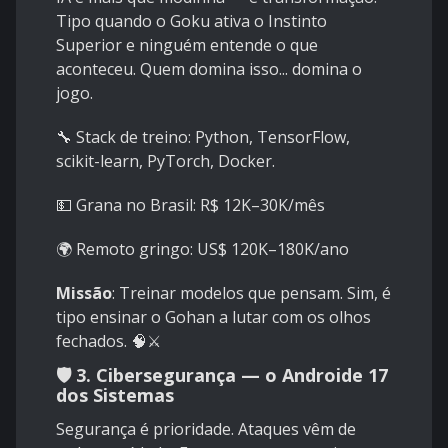
Tipo quando o Goku ativa o Instinto
Superior e ninguém entende o que
aconteceu. Quem domina isso... domina o
jogo.
🔧 Stack de treino: Python, TensorFlow,
scikit-learn, PyTorch, Docker.
💵 Grana no Brasil: R$ 12K–30K/mês
🌍 Remoto gringo: US$ 120K–180K/ano
Missão
: Treinar modelos que pensam. Sim, é
tipo ensinar o Gohan a lutar com os olhos
fechados. 🧠⚔️
🛡️ 3.
Cibersegurança — o Androide 17
dos Sistemas
Segurança é prioridade. Ataques vêm de