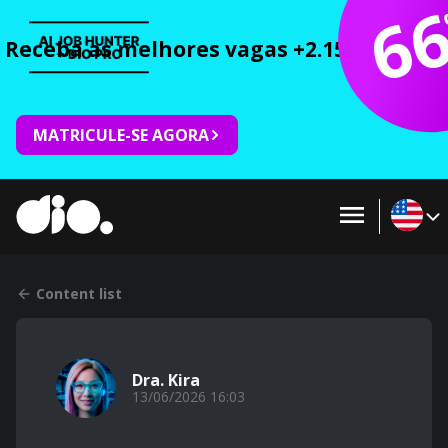
6
Receba as melhores vagas +2.150 cursos 
MATRICULE-SE AGORA
Content list
Dra. Kira
13/06/2026 16:03