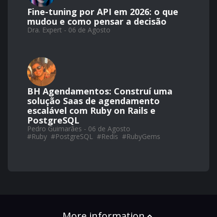
Fine-tuning por API em 2026: o que
mudou e como pensar a decisão
Dra. Expert - 06 de Agosto
BH Agendamentos: Construí uma
solução Saas de agendamento
escalável com Ruby on Rails e
PostgreSQL
Pedro Guimarães - 06 de Agosto
#
Ruby
#
PostgreSQL
#
Redis
#
RubyGems
More information