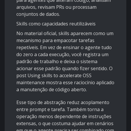
para agentes que alteram código, analisam
arquivos, revisam PRs ou processam
conjuntos de dados.
Skills como capacidades reutilizáveis
No material oficial, skills aparecem como um
mecanismo para empacotar tarefas
repetíveis. Em vez de ensinar o agente tudo
do zero a cada execução, você registra um
padrão de trabalho e deixa o sistema
acionar esse padrão quando fizer sentido. O
post
Using skills to accelerate OSS
maintenance
mostra esse raciocínio aplicado
a manutenção de código aberto.
Esse tipo de abstração reduz acoplamento
entre prompt e tarefa. Também torna a
operação menos dependente de instruções
extensas, o que costuma ajudar em cenários
em que o agente precisa ser combinado com