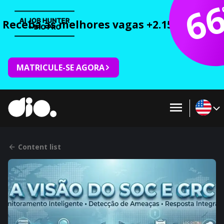
6
Receba as melhores vagas +2.150 cursos 
MATRICULE-SE AGORA
Content list