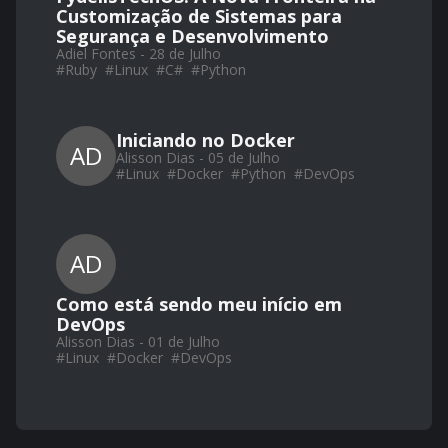
Customização de Sistemas para
Segurança e Desenvolvimento
Adiel Fontes - 28 de Julho
#
Ruby
#
Linux
#
C#
#
Python
Iniciando no Docker
AD
Alisson Dias - 05 de Julho
#
Linux
#
Docker
#
Python
#
DevOps
AD
Como está sendo meu início em
DevOps
Alisson Dias - 01 de Julho
#
Linux
#
Docker
#
DevOps