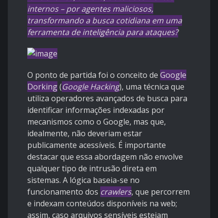
internos – por agentes maliciosos,
transformando a busca cotidiana em uma
ferramenta de inteligência para ataques?
O ponto de partida foi o conceito de
Google
Dorking
(
Google Hacking
), uma técnica que
utiliza operadores avançados de busca para
identificar informações indexadas por
mecanismos como o Google, mas que,
idealmente, não deveriam estar
publicamente acessíveis. É importante
destacar que essa abordagem não envolve
qualquer tipo de intrusão direta em
sistemas. A lógica baseia-se no
funcionamento dos
crawlers
, que percorrem
e indexam conteúdos disponíveis na web;
assim, caso arquivos sensíveis estejam