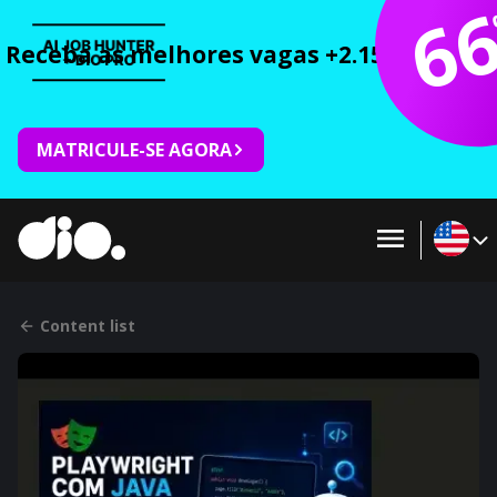
6
Receba as melhores vagas +2.150 cursos 
MATRICULE-SE AGORA
Content list