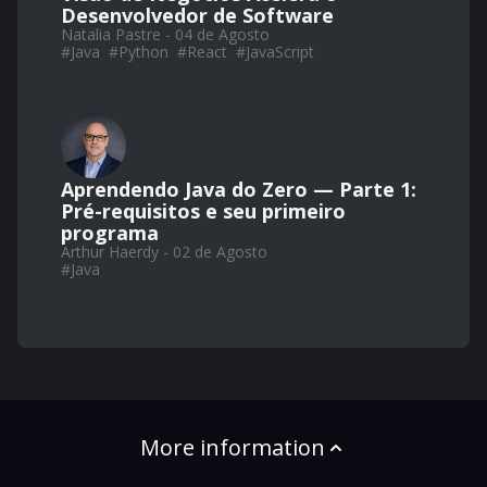
Desenvolvedor de Software
Natalia Pastre - 04 de Agosto
#
Java
#
Python
#
React
#
JavaScript
Aprendendo Java do Zero — Parte 1:
Pré-requisitos e seu primeiro
programa
Arthur Haerdy - 02 de Agosto
#
Java
More information