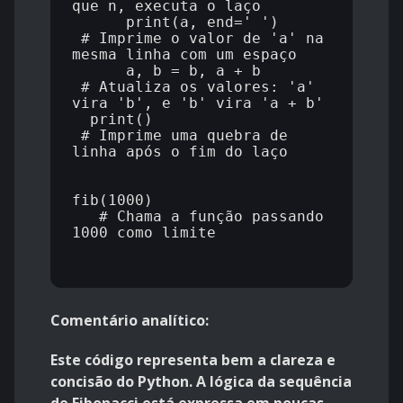
que n, executa o laço

      print(a, end=' ')      
 # Imprime o valor de 'a' na 
mesma linha com um espaço

      a, b = b, a + b        
 # Atualiza os valores: 'a' 
vira 'b', e 'b' vira 'a + b'

  print()                    
 # Imprime uma quebra de 
linha após o fim do laço

fib(1000)                    
   # Chama a função passando 
1000 como limite

Comentário analítico:
Este código representa bem a clareza e
concisão do Python. A lógica da sequência