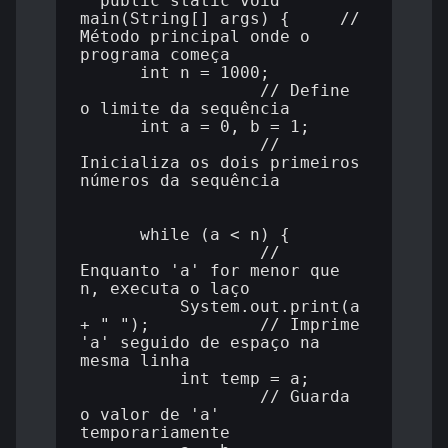
  public static void 
main(String[] args) {     // 
Método principal onde o 
programa começa

      int n = 1000;          
                  // Define 
o limite da sequência

      int a = 0, b = 1;      
                  // 
Inicializa os dois primeiros 
números da sequência

      while (a < n) {        
                  // 
Enquanto 'a' for menor que 
n, executa o laço

          System.out.print(a 
+ " ");           // Imprime 
'a' seguido de espaço na 
mesma linha

          int temp = a;      
                  // Guarda 
o valor de 'a' 
temporariamente
