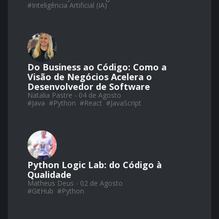
#
Inteligência Artificial (IA)
Do Business ao Código: Como a
Visão de Negócios Acelera o
Desenvolvedor de Software
Natalia Pastre - 04 de Agosto
#
Java
#
Python
#
React
#
JavaScript
Python Logic Lab: do Código à
Qualidade
Matheus Deus - 02 de Agosto
#
GitHub
#
Python