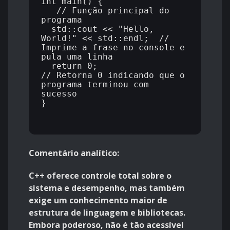
int main() {                
   // Função principal do 
programa

  std::cout << "Hello, 
World!" << std::endl;  // 
Imprime a frase no console e 
pula uma linha

  return 0;                  
// Retorna 0 indicando que o 
programa terminou com 
sucesso

}

Comentário analítico:
C++ oferece controle total sobre o
sistema e desempenho, mas também
exige um conhecimento maior de
estrutura de linguagem e bibliotecas.
Embora poderoso, não é tão acessível