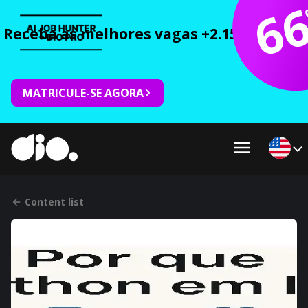
6
Receba as melhores vagas +2.150 cursos 
MATRICULE-SE AGORA
Content list