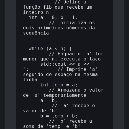
           // Define a 
função fib que recebe um 
inteiro n

  int a = 0, b = 1;          
         // Inicializa os 
dois primeiros números da 
sequência

  while (a < n) {            
         // Enquanto 'a' for 
menor que n, executa o laço

      std::cout << a << " 
";          // Imprime 'a' 
seguido de espaço na mesma 
linha

      int temp = a;          
         // Armazena o valor 
de 'a' temporariamente

      a = b;                
          // 'a' recebe o 
valor de 'b'

      b = temp + b;          
         // 'b' recebe a 
soma de 'temp' e 'b'
