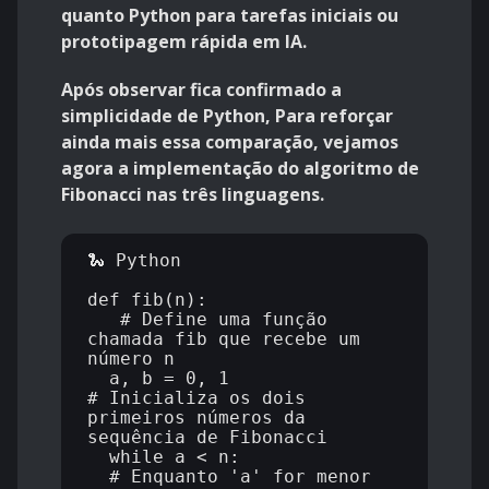
quanto Python para tarefas iniciais ou
prototipagem rápida em IA.
Após observar fica confirmado a
simplicidade de Python,
Para reforçar
ainda mais essa comparação, vejamos
agora a implementação do algoritmo de
Fibonacci nas três linguagens.
🐍 Python

def fib(n):                  
   # Define uma função 
chamada fib que recebe um 
número n

  a, b = 0, 1                 
# Inicializa os dois 
primeiros números da 
sequência de Fibonacci

  while a < n:              
  # Enquanto 'a' for menor 