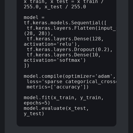
x_train, x_test = x_train / 
255.0, x_test / 255.0

model = 
tf.keras.models.Sequential([

 tf.keras.layers.Flatten(input_shape
(28, 28)),

 tf.keras.layers.Dense(128, 
activation='relu'),

 tf.keras.layers.Dropout(0.2),

 tf.keras.layers.Dense(10, 
activation='softmax')

])

model.compile(optimizer='adam',

 loss='sparse_categorical_crossentrop
 metrics=['accuracy'])

model.fit(x_train, y_train, 
epochs=5)

model.evaluate(x_test, 
y_test)
