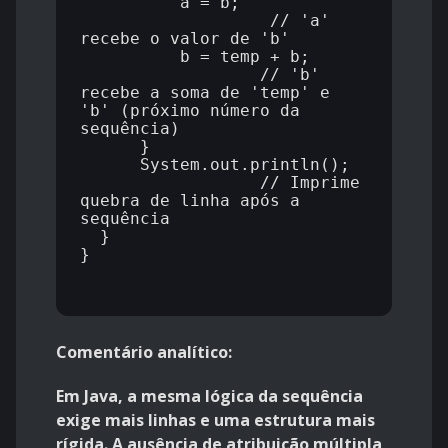
          a = b;            
                   // 'a' 
recebe o valor de 'b'

          b = temp + b;      
                  // 'b' 
recebe a soma de 'temp' e 
'b' (próximo número da 
sequência)

      }

      System.out.println();  
                  // Imprime 
quebra de linha após a 
sequência

  }

}

Comentário analítico:
Em Java, a mesma lógica da sequência
exige mais linhas e uma estrutura mais
rígida. A ausência de atribuição múltipla