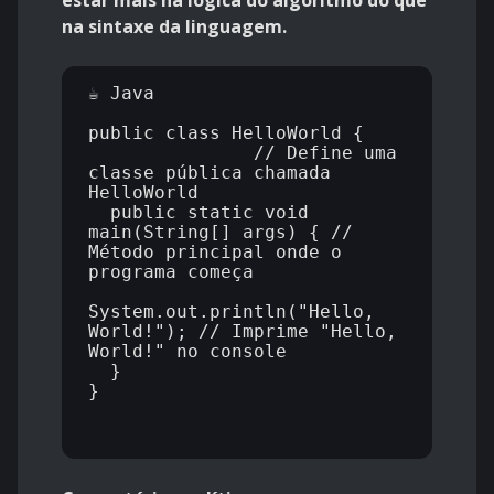
estar mais na lógica do algoritmo do que
na sintaxe da linguagem.
☕ Java

public class HelloWorld {    
               // Define uma 
classe pública chamada 
HelloWorld

  public static void 
main(String[] args) { // 
Método principal onde o 
programa começa

System.out.println("Hello, 
World!"); // Imprime "Hello, 
World!" no console

  }

}
