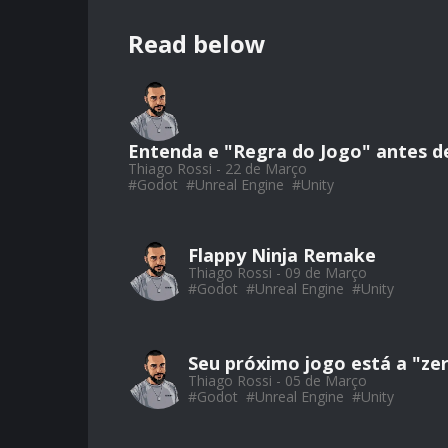
Read below
Entenda e "Regra do Jogo" antes de
Thiago Rossi - 22 de Março
#
Godot
#
Unreal Engine
#
Unity
Flappy Ninja Remake
Thiago Rossi - 09 de Março
#
Godot
#
Unreal Engine
#
Unity
Seu próximo jogo está a "zer
Thiago Rossi - 05 de Março
#
Godot
#
Unreal Engine
#
Unity