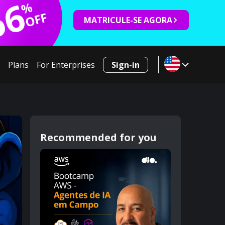
66
%
OFF
MATRICULE-SE AGORA
Plans
For Enterprises
Sign-in
Recommended for you