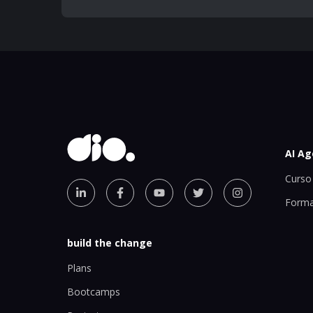
AI Ag
Curso 
Forma
build the change
Plans
Bootcamps