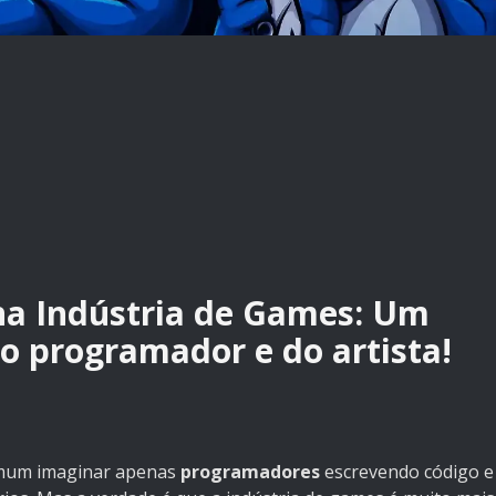
 na Indústria de Games: Um
o programador e do artista!
omum imaginar apenas
programadores
escrevendo código e