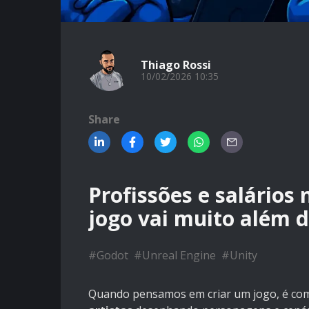
Thiago Rossi
10/02/2026 10:35
Share
Profissões e salários
jogo vai muito além d
#
Godot
#
Unreal Engine
#
Unity
Quando pensamos em criar um jogo, é c