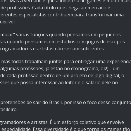
s. Mas a verdade é que a indústria de games é muito mais
de profissões. Cada título que chega ao mercado é
iferentes especialistas contribuem para transformar uma
ecível.
cumular" várias funções quando pensamos em pequenos
 Mas quando pensamos em estúdios com jogos de escopos
ogramadores e artistas não seriam suficientes.
, mas todas trabalham juntas para entregar uma experiênci
m algumas profissões, já estão no cronograma, ok!) - um
 de cada profissão dentro de um projeto de jogo digital, o
ses que possa interessar ao leitor e o salário dele no
retensões de sair do Brasil, por isso o foco desse conjunt
sileiro.
gramadores e artistas. É um esforço coletivo que envolve
 especialidade. Essa diversidade é o que torna os games tão