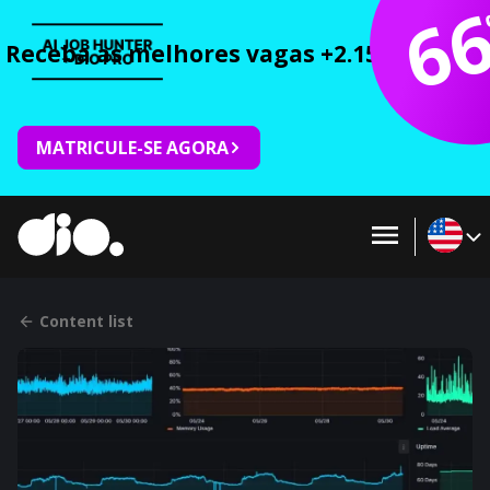
6
Receba as melhores vagas +2.150 cursos 
MATRICULE-SE AGORA
Content list