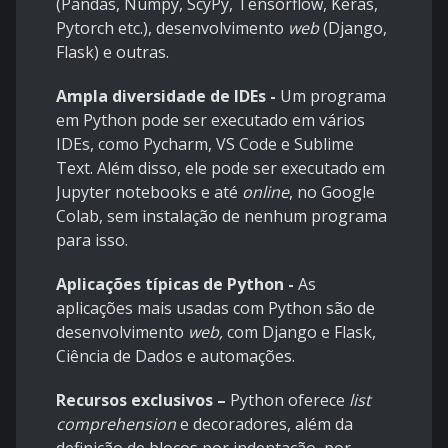
(Pandas, Numpy, ScyPy, Tensorflow, Keras,
Pytorch etc.), desenvolvimento
web
(Django,
Flask) e outras.
Ampla diversidade de IDEs -
Um programa
em Python pode ser executado em vários
IDEs, como Pycharm, VS Code e Sublime
Text. Além disso, ele pode ser executado em
Jupyter notebooks e até
online
, no Google
Colab, sem instalação de nenhum programa
para isso.
Aplicações típicas de Python -
As
aplicações mais usadas com Python são de
desenvolvimento
web,
com Django e Flask,
Ciência de Dados e automações.
Recursos exclusivos –
Python oferece
list
comprehension
e decoradores, além da
definição de blocos por indentação, por