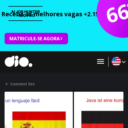
6
Receba as melhores vagas +2.150 cursos 
MATRICULE-SE AGORA
Content list