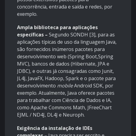
concorrência, entrada e saída e redes, por
exemplo.
Ampla biblioteca para aplicações
específicas –
Segundo SONDH [3], para as
aplicações típicas de uso da linguagem Java,
são fornecidos inúmeros pacotes para
desenvolvimento web (Spring Boot,Spring
MVC), bancos de dados (Hibernate, JPA e
JDBC), e outras já consagradas como Junit,
JL4J, JavaFX, Hadoop, Spark e o pacote para
desenvolvimento
mobile
Android SDK, por
exemplo. Atualmente, Java oferece pacotes
para trabalhar com Ciência de Dados e IA,
como Apache Commons Math, JFreeChart
EJML / ND4J, DL4J e Neuroph.
Exigência da instalação de IDEs
complexas –
Java precisa ser escrito e