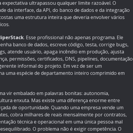
expectativa ultrapassou qualquer limite razoável. O
de da interface, da API, do banco de dados e da integração
costas uma estrutura inteira que deveria envolver vários
icos.
iperStack
. Esse profissional não apenas programa. Ele
esenha banco de dados, escreve código, testa, corrige bugs,
ogs, atende usuário, apaga incêndio em produção, ajusta
nça, permissões, certificados, DNS, pipelines, documentação
 gerente informal do projeto. Em vez de ser um
rna uma espécie de departamento inteiro comprimido em
tuma vir embalado em palavras bonitas: autonomia,
ultura enxuta. Mas existe uma diferença enorme entre
farçada de oportunidade. Quando uma empresa vende um
tes, cobra milhares de reais mensalmente por contratos,
tentação técnica e operacional em uma única pessoa mal
desequilibrado. O problema não é exigir competência. O