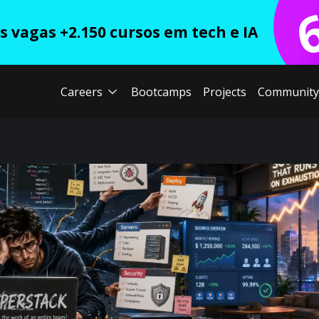
 vagas +2.150 cursos em tech e IA
Careers
Bootcamps
Projects
Community