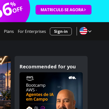
66
%
OFF
MATRICULE-SE AGORA
Plans
For Enterprises
Sign-in
Recommended for you