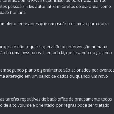
 tarefas. Com o RPA frequentado, os bots trabalham ao
ntes pessoais. Eles automatizam tarefas do dia-a-dia, como
idade humana.
completamente antes que um usuário os mova para outra
rópria e não requer supervisão ou intervenção humana
Não há uma pessoa real sentada lá, observando ou guiando
s em segundo plano e geralmente são acionados por evento
uma alteração em um banco de dados ou quando um novo
s tarefas repetitivas de back-office de praticamente todos
o de alto volume e orientado por regras pode ser tratado