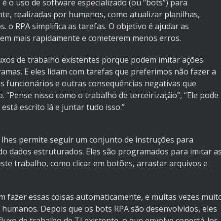
é o uso de software especializado (ou “bots”) para
te, realizadas por humanos, como atualizar planilhas,
os.
o RPA simplifica as tarefas
. O objetivo é ajudar as
arem mais rapidamente e cometerem menos erros.
uxos de trabalho existentes porque podem imitar ações
amas. E eles lidam com tarefas que preferimos não fazer a
 funcionários e outras consequências negativas que
“Pense nisso como o trabalho de terceirização”, “Ele pode
 está escrito lá e juntar tudo isso.”
 lhes permite seguir um conjunto de instruções para
ando dados estruturados. Eles são programados para imitar a
ste trabalho, como clicar em botões, arrastar arquivos e
 fazer essas coisas automaticamente, e muitas vezes muit
s humanos. Depois que os bots RPA são desenvolvidos, eles
luxo de trabalho de TI existente, o que envolve conectá-los