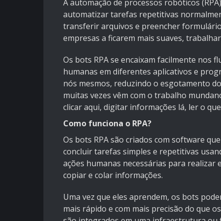
A automação de processos robóticos (RPA) 
automatizar tarefas repetitivas normalmen
transferir arquivos e preencher formulári
empresas a ficarem mais suaves, trabalh
Os bots RPA se encaixam facilmente nos fl
humanas em diferentes aplicativos e progr
nós mesmos, reduzindo o esgotamento dos
muitas vezes vêm com o trabalho mundano. 
clicar aqui, digitar informações lá, ler o que
Como funciona o RPA?
Os bots RPA são criados com software que
concluir tarefas simples e repetitivas us
ações humanas necessárias para realizar e
copiar e colar informações.
Uma vez que eles aprendem, os bots podem
mais rápido e com mais precisão do que o
são integrados em uma infraestrutura ou f