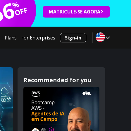
66
%
OFF
MATRICULE-SE AGORA
Plans
For Enterprises
Sign-in
Recommended for you