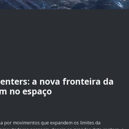
enters: a nova fronteira da
m no espaço
ada por movimentos que expandem os limites da