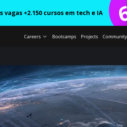
 vagas +2.150 cursos em tech e IA
Careers
Bootcamps
Projects
Community