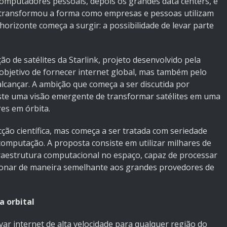
 computadores pessoais, depois os grandes data centers, e
transformou a forma como empresas e pessoas utilizam
orizonte começa a surgir: a possibilidade de levar parte
o de satélites da Starlink, projeto desenvolvido pela
bjetivo de fornecer internet global, mas também pelo
alcançar. A ambição que começa a ser discutida por
Existe uma visão emergente de transformar satélites em uma
es em órbita.
cção científica, mas começa a ser tratada com seriedade
 computação. A proposta consiste em utilizar milhares de
fraestrutura computacional no espaço, capaz de processar
cionar de maneira semelhante aos grandes provedores de
a orbital
var internet de alta velocidade para qualquer região do