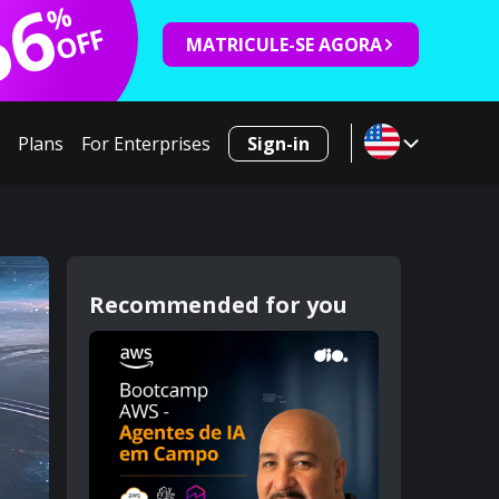
66
%
OFF
MATRICULE-SE AGORA
Plans
For Enterprises
Sign-in
Recommended for you