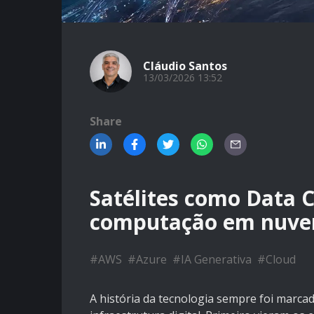
Cláudio Santos
13/03/2026 13:52
Share
Satélites como Data C
computação em nuve
#
AWS
#
Azure
#
IA Generativa
#
Cloud
A história da tecnologia sempre foi marc