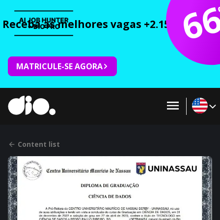
6
Receba as melhores vagas +2.150 cursos 
MATRICULE-SE AGORA
Content list