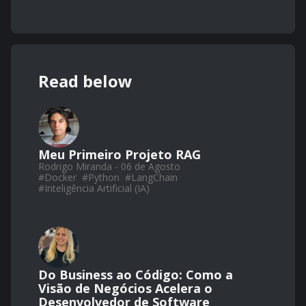
Read below
Meu Primeiro Projeto RAG
Rodrigo Miranda - 06 de Agosto
#
Docker
#
Python
#
LangChain
#
Inteligência Artificial (IA)
Do Business ao Código: Como a
Visão de Negócios Acelera o
Desenvolvedor de Software