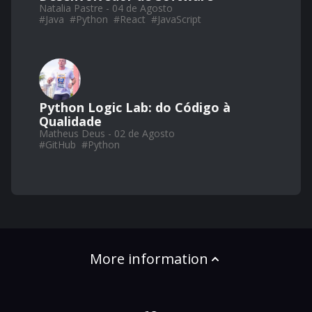
Natalia Pastre - 04 de Agosto
#
Java
#
Python
#
React
#
JavaScript
Python Logic Lab: do Código à
Qualidade
Matheus Deus - 02 de Agosto
#
GitHub
#
Python
More information